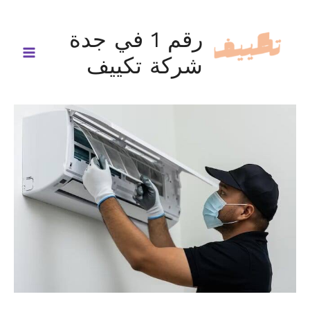
خطي
لى
رقم 1 في جدة
لمحتوى
شركة تكييف