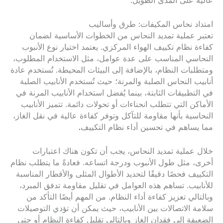
عالية على المدى الطويل.
امتداد نحاس المكيفات: طرق وأساليب
تعتبر عملية تمديد النحاس من الخطوات الأساسية لضمان
كفاءة نظام تكييف الهواء المركزي. يعتمد اختيار نوع الأنبوب
النحاسي المناسب على عدة عوامل، مثل الاستخدام المطلوب،
ومتطلبات النظام، بالإضافة إلى البيئات المحيطة. تُستخدم عادة
أنابيب النحاس الصلبة والمرنة؛ حيث تُستخدم الأنابيب الصلبة
في التطبيقات الثابتة، بينما يُفضل استخدام الأنابيب المرنة في
الأماكن التي تتطلب انحناءات أو تحولات دائمة. تتميز الأنابيب
النحاسية بأنها مقاومة للتآكل وتوفر كفاءة عالية في نقل الغاز،
مما يساهم في تحسين أداء نظام التكييف
.
خلال عملية تمديد النحاس، يجب أن تكون هناك اعتبارات
أخرى، مثل طول الأنبوب ودرجة اتساعه. فعادةً ما يتطلب نظام
التكييف فحصًا دقيقًا لتحديد الأطوال المثلى والأقطار المناسبة
للأنابيب. تساهم هذه العوامل في تقليل مقاومة تدفق المبرد،
وبالتالي تعزيز كفاءة أداء النظام. من المهم أيضًا التأكد من
سلامة الاتصالات بين الأنابيب، حيث يمكن أن تؤدي التوصيلات
الضعيفة إلى فقدان الغاز وبالتالي تقليل كفاءة النظام أو حتى