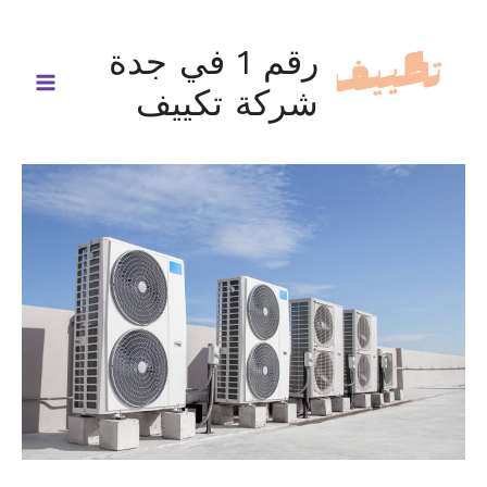
خطي
لى
رقم 1 في جدة
لمحتوى
شركة تكييف