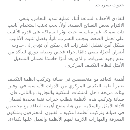
حدوث تسربات
.
لتفادي الأخطاء الشائعة أثناء عملية تمديد النحاس، ينبغي
الالتزام ببعض النصائح العملية. أولاً، يجب تجنب استخدام أنابيب
ذات سماكة غير مناسبة، حيث تؤثر السماكة على قدرة الأنابيب
على تحمل الضغط وتجنب التسرب. ثانياً، يفضل تثبيت الأنابيب
بشكل آمن لتقليل الاهتزازات التي يمكن أن تؤدي إلى حدوث
أضرار. أخيرًا، ينبغي دائمًا إجراء فحص وصيانة دوري للتأكد من
عدم وجود تسربات، والذي يعد أمرًا حاسمًا لضمان التشغيل
الأمثل لنظام التكييف المركزي
.
أهمية التعاقد مع متخصصين في صيانة وتركيب أنظمة التكييف
تعتبر أنظمة التكييف المركزي من الأدوات الأساسية في توفير
بيئات مريحة داخل المنشآت السكنية والتجارية. وبالتالي، فإن
صيانة وتركيب هذه الأنظمة يتطلب خبرات فنية محددة لضمان
الأداء الأمثل والسلامة. من هنا، يتضح أهمية التعاقد مع مختصين
في صيانة وتركيب أنظمة التكييف. الفنيون المحترفون يمتلكون
المعرفة والمهارات اللازمة لفهم الأنظمة والعمل عليها بكفاءة.