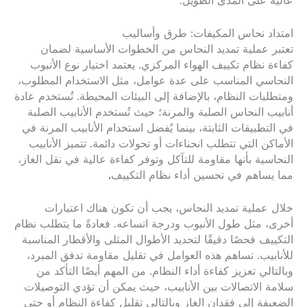
عالية على المدى الطويل.
امتداد نحاس المكيفات: طرق وأساليب
تعتبر عملية تمديد النحاس من الخطوات الأساسية لضمان
كفاءة نظام تكييف الهواء المركزي. يعتمد اختيار نوع الأنبوب
النحاسي المناسب على عدة عوامل، مثل الاستخدام المطلوب،
ومتطلبات النظام، بالإضافة إلى البيئات المحيطة. تُستخدم عادة
أنابيب النحاس الصلبة والمرنة؛ حيث تُستخدم الأنابيب الصلبة
في التطبيقات الثابتة، بينما يُفضل استخدام الأنابيب المرنة في
الأماكن التي تتطلب انحناءات أو تحولات دائمة. تتميز الأنابيب
النحاسية بأنها مقاومة للتآكل وتوفر كفاءة عالية في نقل الغاز،
مما يساهم في تحسين أداء نظام التكييف
.
خلال عملية تمديد النحاس، يجب أن تكون هناك اعتبارات
أخرى، مثل طول الأنبوب ودرجة اتساعه. فعادةً ما يتطلب نظام
التكييف فحصًا دقيقًا لتحديد الأطوال المثلى والأقطار المناسبة
للأنابيب. تساهم هذه العوامل في تقليل مقاومة تدفق المبرد،
وبالتالي تعزيز كفاءة أداء النظام. من المهم أيضًا التأكد من
سلامة الاتصالات بين الأنابيب، حيث يمكن أن تؤدي التوصيلات
الضعيفة إلى فقدان الغاز وبالتالي تقليل كفاءة النظام أو حتى