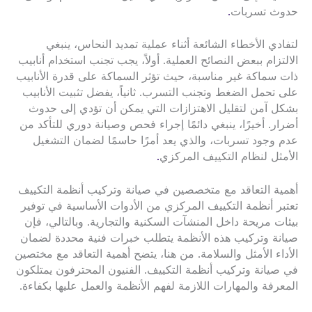
حدوث تسربات
.
لتفادي الأخطاء الشائعة أثناء عملية تمديد النحاس، ينبغي
الالتزام ببعض النصائح العملية. أولاً، يجب تجنب استخدام أنابيب
ذات سماكة غير مناسبة، حيث تؤثر السماكة على قدرة الأنابيب
على تحمل الضغط وتجنب التسرب. ثانياً، يفضل تثبيت الأنابيب
بشكل آمن لتقليل الاهتزازات التي يمكن أن تؤدي إلى حدوث
أضرار. أخيرًا، ينبغي دائمًا إجراء فحص وصيانة دوري للتأكد من
عدم وجود تسربات، والذي يعد أمرًا حاسمًا لضمان التشغيل
الأمثل لنظام التكييف المركزي
.
أهمية التعاقد مع متخصصين في صيانة وتركيب أنظمة التكييف
تعتبر أنظمة التكييف المركزي من الأدوات الأساسية في توفير
بيئات مريحة داخل المنشآت السكنية والتجارية. وبالتالي، فإن
صيانة وتركيب هذه الأنظمة يتطلب خبرات فنية محددة لضمان
الأداء الأمثل والسلامة. من هنا، يتضح أهمية التعاقد مع مختصين
في صيانة وتركيب أنظمة التكييف. الفنيون المحترفون يمتلكون
المعرفة والمهارات اللازمة لفهم الأنظمة والعمل عليها بكفاءة.