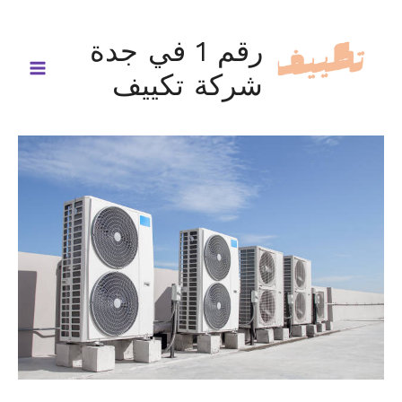
خطي
لى
رقم 1 في جدة
لمحتوى
شركة تكييف