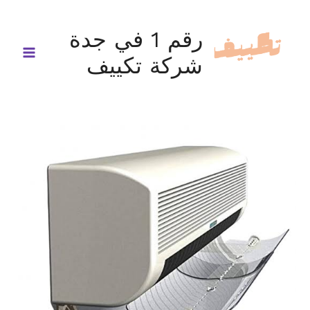
خطي
لى
رقم 1 في جدة
لمحتوى
شركة تكييف