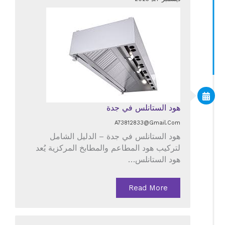
هود الستانلس في جدة
A73812833@gmail.com
هود الستانلس في جدة – الدليل الشامل
لتركيب هود المطاعم والمطابخ المركزية يُعد
هود الستانلس…
Read More