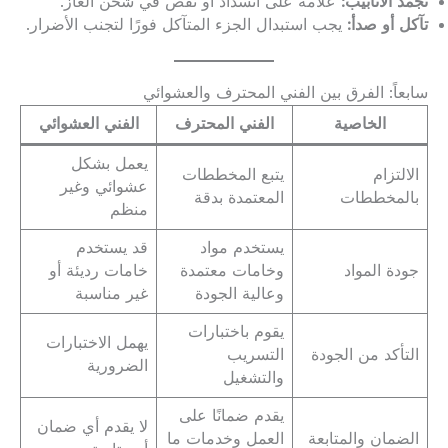
تجمد الأنابيب:
علامة على انسداد أو نقص في شحن الغاز.
تآكل أو صدأ:
يجب استبدال الجزء المتآكل فورًا لتجنب الأضرار.
سابعاً: الفرق بين الفني المحترف والعشوائي
الخاصية
الفني المحترف
الفني العشوائي
يعمل بشكل
الالتزام
يتبع المخططات
عشوائي وغير
بالمخططات
المعتمدة بدقة
منظم
يستخدم مواد
قد يستخدم
جودة المواد
وخامات معتمدة
خامات رديئة أو
وعالية الجودة
غير مناسبة
يقوم باختبارات
يهمل الاختبارات
التأكد من الجودة
التسريب
الضرورية
والتشغيل
يقدم ضمانًا على
لا يقدم أي ضمان
الضمان والمتابعة
العمل وخدمات ما