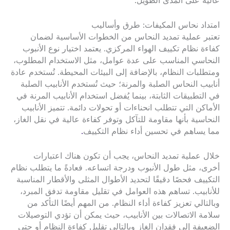
عالية على المدى الطويل.
امتداد نحاس المكيفات: طرق وأساليب
تعتبر عملية تمديد النحاس من الخطوات الأساسية لضمان
كفاءة نظام تكييف الهواء المركزي. يعتمد اختيار نوع الأنبوب
النحاسي المناسب على عدة عوامل، مثل الاستخدام المطلوب،
ومتطلبات النظام، بالإضافة إلى البيئات المحيطة. تُستخدم عادة
أنابيب النحاس الصلبة والمرنة؛ حيث تُستخدم الأنابيب الصلبة
في التطبيقات الثابتة، بينما يُفضل استخدام الأنابيب المرنة في
الأماكن التي تتطلب انحناءات أو تحولات دائمة. تتميز الأنابيب
النحاسية بأنها مقاومة للتآكل وتوفر كفاءة عالية في نقل الغاز،
مما يساهم في تحسين أداء نظام التكييف
.
خلال عملية تمديد النحاس، يجب أن تكون هناك اعتبارات
أخرى، مثل طول الأنبوب ودرجة اتساعه. فعادةً ما يتطلب نظام
التكييف فحصًا دقيقًا لتحديد الأطوال المثلى والأقطار المناسبة
للأنابيب. تساهم هذه العوامل في تقليل مقاومة تدفق المبرد،
وبالتالي تعزيز كفاءة أداء النظام. من المهم أيضًا التأكد من
سلامة الاتصالات بين الأنابيب، حيث يمكن أن تؤدي التوصيلات
الضعيفة إلى فقدان الغاز وبالتالي تقليل كفاءة النظام أو حتى