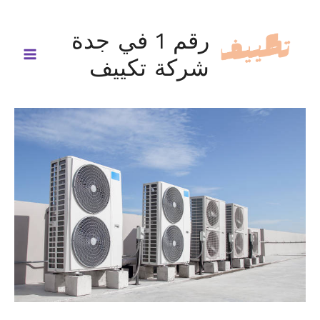
خطي
لى
رقم 1 في جدة
لمحتوى
شركة تكييف