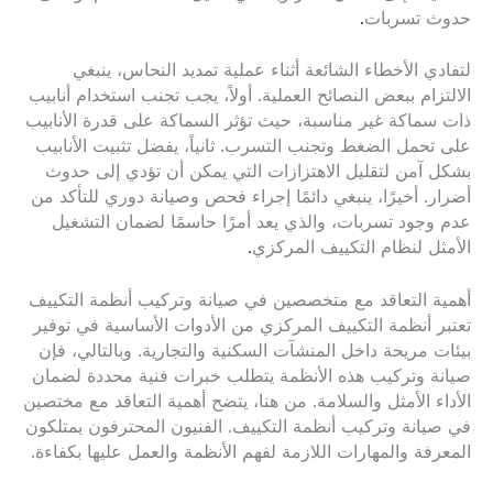
حدوث تسربات
.
لتفادي الأخطاء الشائعة أثناء عملية تمديد النحاس، ينبغي
الالتزام ببعض النصائح العملية. أولاً، يجب تجنب استخدام أنابيب
ذات سماكة غير مناسبة، حيث تؤثر السماكة على قدرة الأنابيب
على تحمل الضغط وتجنب التسرب. ثانياً، يفضل تثبيت الأنابيب
بشكل آمن لتقليل الاهتزازات التي يمكن أن تؤدي إلى حدوث
أضرار. أخيرًا، ينبغي دائمًا إجراء فحص وصيانة دوري للتأكد من
عدم وجود تسربات، والذي يعد أمرًا حاسمًا لضمان التشغيل
الأمثل لنظام التكييف المركزي
.
أهمية التعاقد مع متخصصين في صيانة وتركيب أنظمة التكييف
تعتبر أنظمة التكييف المركزي من الأدوات الأساسية في توفير
بيئات مريحة داخل المنشآت السكنية والتجارية. وبالتالي، فإن
صيانة وتركيب هذه الأنظمة يتطلب خبرات فنية محددة لضمان
الأداء الأمثل والسلامة. من هنا، يتضح أهمية التعاقد مع مختصين
في صيانة وتركيب أنظمة التكييف. الفنيون المحترفون يمتلكون
المعرفة والمهارات اللازمة لفهم الأنظمة والعمل عليها بكفاءة.