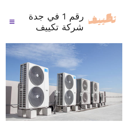
خطي
لى
رقم 1 في جدة
لمحتوى
شركة تكييف