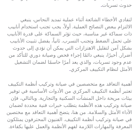
حدوث تسربات
.
لتفادي الأخطاء الشائعة أثناء عملية تمديد النحاس، ينبغي
الالتزام ببعض النصائح العملية. أولاً، يجب تجنب استخدام أنابيب
ذات سماكة غير مناسبة، حيث تؤثر السماكة على قدرة الأنابيب
على تحمل الضغط وتجنب التسرب. ثانياً، يفضل تثبيت الأنابيب
بشكل آمن لتقليل الاهتزازات التي يمكن أن تؤدي إلى حدوث
أضرار. أخيرًا، ينبغي دائمًا إجراء فحص وصيانة دوري للتأكد من
عدم وجود تسربات، والذي يعد أمرًا حاسمًا لضمان التشغيل
الأمثل لنظام التكييف المركزي
.
أهمية التعاقد مع متخصصين في صيانة وتركيب أنظمة التكييف
تعتبر أنظمة التكييف المركزي من الأدوات الأساسية في توفير
بيئات مريحة داخل المنشآت السكنية والتجارية. وبالتالي، فإن
صيانة وتركيب هذه الأنظمة يتطلب خبرات فنية محددة لضمان
الأداء الأمثل والسلامة. من هنا، يتضح أهمية التعاقد مع مختصين
في صيانة وتركيب أنظمة التكييف. الفنيون المحترفون يمتلكون
المعرفة والمهارات اللازمة لفهم الأنظمة والعمل عليها بكفاءة.