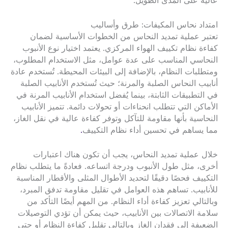
عالية على المدى الطويل.
امتداد نحاس المكيفات: طرق وأساليب
تعتبر عملية تمديد النحاس من الخطوات الأساسية لضمان
كفاءة نظام تكييف الهواء المركزي. يعتمد اختيار نوع الأنبوب
النحاسي المناسب على عدة عوامل، مثل الاستخدام المطلوب،
ومتطلبات النظام، بالإضافة إلى البيئات المحيطة. تُستخدم عادة
أنابيب النحاس الصلبة والمرنة؛ حيث تُستخدم الأنابيب الصلبة
في التطبيقات الثابتة، بينما يُفضل استخدام الأنابيب المرنة في
الأماكن التي تتطلب انحناءات أو تحولات دائمة. تتميز الأنابيب
النحاسية بأنها مقاومة للتآكل وتوفر كفاءة عالية في نقل الغاز،
مما يساهم في تحسين أداء نظام التكييف
.
خلال عملية تمديد النحاس، يجب أن تكون هناك اعتبارات
أخرى، مثل طول الأنبوب ودرجة اتساعه. فعادةً ما يتطلب نظام
التكييف فحصًا دقيقًا لتحديد الأطوال المثلى والأقطار المناسبة
للأنابيب. تساهم هذه العوامل في تقليل مقاومة تدفق المبرد،
وبالتالي تعزيز كفاءة أداء النظام. من المهم أيضًا التأكد من
سلامة الاتصالات بين الأنابيب، حيث يمكن أن تؤدي التوصيلات
الضعيفة إلى فقدان الغاز وبالتالي تقليل كفاءة النظام أو حتى