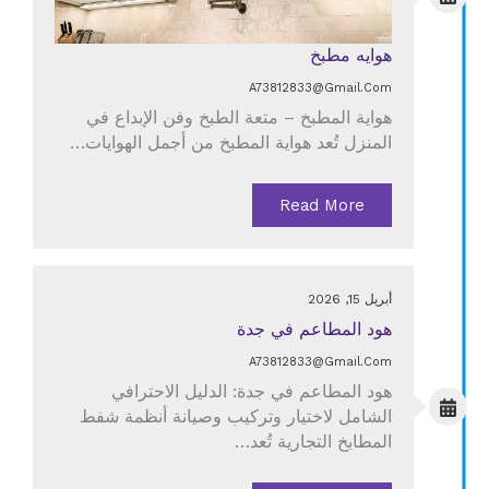
هوايه مطبخ
A73812833@gmail.com
هواية المطبخ – متعة الطبخ وفن الإبداع في
المنزل تُعد هواية المطبخ من أجمل الهوايات…
Read More
أبريل 15, 2026
هود المطاعم في جدة
A73812833@gmail.com
هود المطاعم في جدة: الدليل الاحترافي
الشامل لاختيار وتركيب وصيانة أنظمة شفط
المطابخ التجارية تُعد…