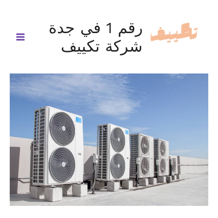
خطي
لى
رقم 1 في جدة
لمحتوى
شركة تكييف