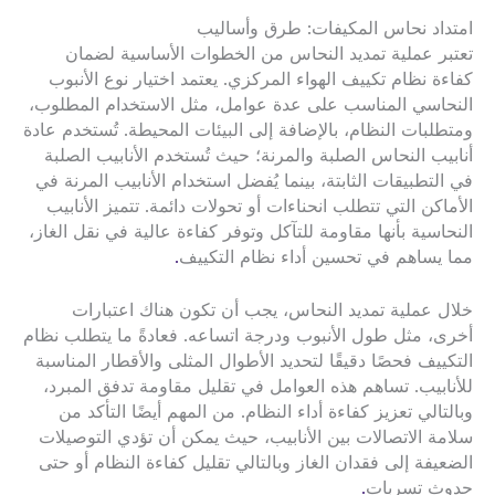
امتداد نحاس المكيفات: طرق وأساليب
تعتبر عملية تمديد النحاس من الخطوات الأساسية لضمان
كفاءة نظام تكييف الهواء المركزي. يعتمد اختيار نوع الأنبوب
النحاسي المناسب على عدة عوامل، مثل الاستخدام المطلوب،
ومتطلبات النظام، بالإضافة إلى البيئات المحيطة. تُستخدم عادة
أنابيب النحاس الصلبة والمرنة؛ حيث تُستخدم الأنابيب الصلبة
في التطبيقات الثابتة، بينما يُفضل استخدام الأنابيب المرنة في
الأماكن التي تتطلب انحناءات أو تحولات دائمة. تتميز الأنابيب
النحاسية بأنها مقاومة للتآكل وتوفر كفاءة عالية في نقل الغاز،
مما يساهم في تحسين أداء نظام التكييف
.
خلال عملية تمديد النحاس، يجب أن تكون هناك اعتبارات
أخرى، مثل طول الأنبوب ودرجة اتساعه. فعادةً ما يتطلب نظام
التكييف فحصًا دقيقًا لتحديد الأطوال المثلى والأقطار المناسبة
للأنابيب. تساهم هذه العوامل في تقليل مقاومة تدفق المبرد،
وبالتالي تعزيز كفاءة أداء النظام. من المهم أيضًا التأكد من
سلامة الاتصالات بين الأنابيب، حيث يمكن أن تؤدي التوصيلات
الضعيفة إلى فقدان الغاز وبالتالي تقليل كفاءة النظام أو حتى
حدوث تسربات
.