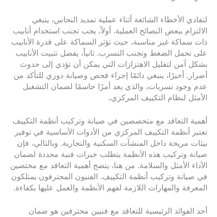
لتفادي الأخطاء الشائعة أثناء عملية تمديد النحاس، ينبغي
الالتزام ببعض النصائح العملية. أولاً، يجب تجنب استخدام أنابيب
ذات سماكة غير مناسبة، حيث تؤثر السماكة على قدرة الأنابيب
على تحمل الضغط وتجنب التسرب. ثانياً، يفضل تثبيت الأنابيب
بشكل آمن لتقليل الاهتزازات التي يمكن أن تؤدي إلى حدوث
أضرار. أخيرًا، ينبغي دائمًا إجراء فحص وصيانة دوري للتأكد من
عدم وجود تسربات، والذي يعد أمرًا حاسمًا لضمان التشغيل
الأمثل لنظام التكييف المركزي
.
أهمية التعاقد مع متخصصين في صيانة وتركيب أنظمة التكييف
تعتبر أنظمة التكييف المركزي من الأدوات الأساسية في توفير
بيئات مريحة داخل المنشآت السكنية والتجارية. وبالتالي، فإن
صيانة وتركيب هذه الأنظمة يتطلب خبرات فنية محددة لضمان
الأداء الأمثل والسلامة. من هنا، يتضح أهمية التعاقد مع مختصين
في صيانة وتركيب أنظمة التكييف. الفنيون المحترفون يمتلكون
المعرفة والمهارات اللازمة لفهم الأنظمة والعمل عليها بكفاءة.
أحد الفوائد الرئيسية للتعاقد مع فنيين محترفين هو ضمان