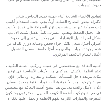
حدوث تسربات
.
لتفادي الأخطاء الشائعة أثناء عملية تمديد النحاس، ينبغي
الالتزام ببعض النصائح العملية. أولاً، يجب تجنب استخدام أنابيب
ذات سماكة غير مناسبة، حيث تؤثر السماكة على قدرة الأنابيب
على تحمل الضغط وتجنب التسرب. ثانياً، يفضل تثبيت الأنابيب
بشكل آمن لتقليل الاهتزازات التي يمكن أن تؤدي إلى حدوث
أضرار. أخيرًا، ينبغي دائمًا إجراء فحص وصيانة دوري للتأكد من
عدم وجود تسربات، والذي يعد أمرًا حاسمًا لضمان التشغيل
الأمثل لنظام التكييف المركزي
.
أهمية التعاقد مع متخصصين في صيانة وتركيب أنظمة التكييف
تعتبر أنظمة التكييف المركزي من الأدوات الأساسية في توفير
بيئات مريحة داخل المنشآت السكنية والتجارية. وبالتالي، فإن
صيانة وتركيب هذه الأنظمة يتطلب خبرات فنية محددة لضمان
الأداء الأمثل والسلامة. من هنا، يتضح أهمية التعاقد مع مختصين
في صيانة وتركيب أنظمة التكييف. الفنيون المحترفون يمتلكون
المعرفة والمهارات اللازمة لفهم الأنظمة والعمل عليها بكفاءة.