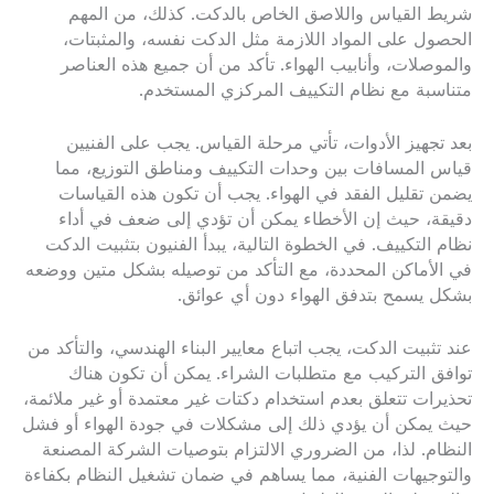
شريط القياس واللاصق الخاص بالدكت. كذلك، من المهم
الحصول على المواد اللازمة مثل الدكت نفسه، والمثبتات،
والموصلات، وأنابيب الهواء. تأكد من أن جميع هذه العناصر
متناسبة مع نظام التكييف المركزي المستخدم.
بعد تجهيز الأدوات، تأتي مرحلة القياس. يجب على الفنيين
قياس المسافات بين وحدات التكييف ومناطق التوزيع، مما
يضمن تقليل الفقد في الهواء. يجب أن تكون هذه القياسات
دقيقة، حيث إن الأخطاء يمكن أن تؤدي إلى ضعف في أداء
نظام التكييف. في الخطوة التالية، يبدأ الفنيون بتثبيت الدكت
في الأماكن المحددة، مع التأكد من توصيله بشكل متين ووضعه
بشكل يسمح بتدفق الهواء دون أي عوائق.
عند تثبيت الدكت، يجب اتباع معايير البناء الهندسي، والتأكد من
توافق التركيب مع متطلبات الشراء. يمكن أن تكون هناك
تحذيرات تتعلق بعدم استخدام دكتات غير معتمدة أو غير ملائمة،
حيث يمكن أن يؤدي ذلك إلى مشكلات في جودة الهواء أو فشل
النظام. لذا، من الضروري الالتزام بتوصيات الشركة المصنعة
والتوجيهات الفنية، مما يساهم في ضمان تشغيل النظام بكفاءة