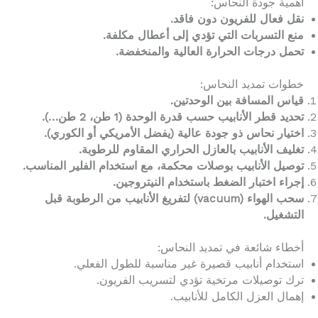
أهمية جودة النحاس:
نقل فعال للفريون دون فاقد.
منع التسربات التي تؤدي إلى أعطال مكلفة.
تحمل درجات الحرارة العالية والمنخفضة.
خطوات تمديد النحاس:
قياس المسافة بين الوحدتين.
تحديد قطر الأنابيب حسب قدرة الوحدة (1 طن، 2 طن…).
اختيار نحاس ذو جودة عالية (يفضل الأمريكي أو الكوري).
تغليف الأنابيب بالعازل الحراري المقاوم للرطوبة.
توصيل الأنابيب بوصلات محكمة، مع استخدام الفلير المناسب.
إجراء اختبار الضغط باستخدام النيتروجين.
سحب الهواء (vacuum) لتفريغ الأنابيب من الرطوبة قبل
التشغيل.
أخطاء شائعة في تمديد النحاس:
استخدام أنابيب قصيرة غير مناسبة للطول الفعلي.
ترك توصيلات مرتخية تؤدي لتسريب الفريون.
إهمال العزل الكامل للأنابيب.