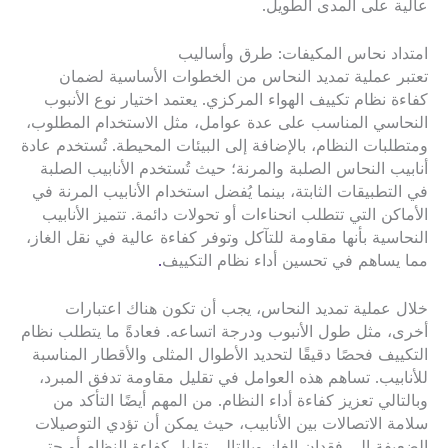
عالية على المدى الطويل.
امتداد نحاس المكيفات: طرق وأساليب
تعتبر عملية تمديد النحاس من الخطوات الأساسية لضمان
كفاءة نظام تكييف الهواء المركزي. يعتمد اختيار نوع الأنبوب
النحاسي المناسب على عدة عوامل، مثل الاستخدام المطلوب،
ومتطلبات النظام، بالإضافة إلى البيئات المحيطة. تُستخدم عادة
أنابيب النحاس الصلبة والمرنة؛ حيث تُستخدم الأنابيب الصلبة
في التطبيقات الثابتة، بينما يُفضل استخدام الأنابيب المرنة في
الأماكن التي تتطلب انحناءات أو تحولات دائمة. تتميز الأنابيب
النحاسية بأنها مقاومة للتآكل وتوفر كفاءة عالية في نقل الغاز،
مما يساهم في تحسين أداء نظام التكييف
.
خلال عملية تمديد النحاس، يجب أن تكون هناك اعتبارات
أخرى، مثل طول الأنبوب ودرجة اتساعه. فعادةً ما يتطلب نظام
التكييف فحصًا دقيقًا لتحديد الأطوال المثلى والأقطار المناسبة
للأنابيب. تساهم هذه العوامل في تقليل مقاومة تدفق المبرد،
وبالتالي تعزيز كفاءة أداء النظام. من المهم أيضًا التأكد من
سلامة الاتصالات بين الأنابيب، حيث يمكن أن تؤدي التوصيلات
الضعيفة إلى فقدان الغاز وبالتالي تقليل كفاءة النظام أو حتى