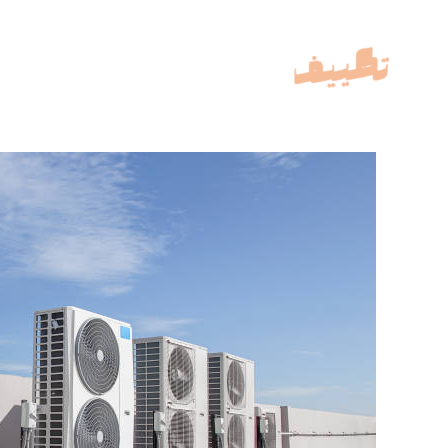
خطي
لى
لمحتوى