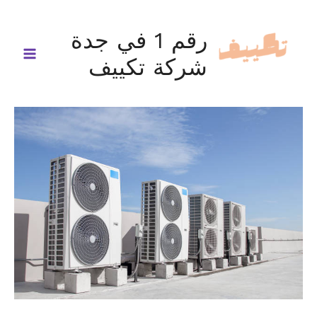
خطي
لى
رقم 1 في جدة
لمحتوى
شركة تكييف