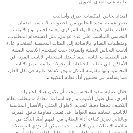
عالية على المدى الطويل.
امتداد نحاس المكيفات: طرق وأساليب
تعتبر عملية تمديد النحاس من الخطوات الأساسية لضمان
كفاءة نظام تكييف الهواء المركزي. يعتمد اختيار نوع الأنبوب
النحاسي المناسب على عدة عوامل، مثل الاستخدام المطلوب،
ومتطلبات النظام، بالإضافة إلى البيئات المحيطة. تُستخدم عادة
أنابيب النحاس الصلبة والمرنة؛ حيث تُستخدم الأنابيب الصلبة
في التطبيقات الثابتة، بينما يُفضل استخدام الأنابيب المرنة في
الأماكن التي تتطلب انحناءات أو تحولات دائمة. تتميز الأنابيب
النحاسية بأنها مقاومة للتآكل وتوفر كفاءة عالية في نقل الغاز،
مما يساهم في تحسين أداء نظام التكييف
.
خلال عملية تمديد النحاس، يجب أن تكون هناك اعتبارات
أخرى، مثل طول الأنبوب ودرجة اتساعه. فعادةً ما يتطلب نظام
التكييف فحصًا دقيقًا لتحديد الأطوال المثلى والأقطار المناسبة
للأنابيب. تساهم هذه العوامل في تقليل مقاومة تدفق المبرد،
وبالتالي تعزيز كفاءة أداء النظام. من المهم أيضًا التأكد من
سلامة الاتصالات بين الأنابيب، حيث يمكن أن تؤدي التوصيلات
الضعيفة إلى فقدان الغاز وبالتالي تقليل كفاءة النظام أو حتى