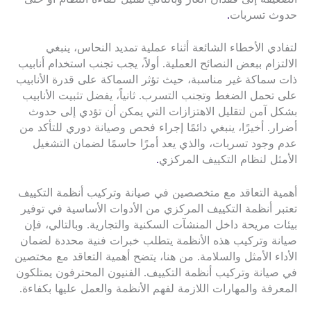
حدوث تسربات
.
لتفادي الأخطاء الشائعة أثناء عملية تمديد النحاس، ينبغي
الالتزام ببعض النصائح العملية. أولاً، يجب تجنب استخدام أنابيب
ذات سماكة غير مناسبة، حيث تؤثر السماكة على قدرة الأنابيب
على تحمل الضغط وتجنب التسرب. ثانياً، يفضل تثبيت الأنابيب
بشكل آمن لتقليل الاهتزازات التي يمكن أن تؤدي إلى حدوث
أضرار. أخيرًا، ينبغي دائمًا إجراء فحص وصيانة دوري للتأكد من
عدم وجود تسربات، والذي يعد أمرًا حاسمًا لضمان التشغيل
الأمثل لنظام التكييف المركزي
.
أهمية التعاقد مع متخصصين في صيانة وتركيب أنظمة التكييف
تعتبر أنظمة التكييف المركزي من الأدوات الأساسية في توفير
بيئات مريحة داخل المنشآت السكنية والتجارية. وبالتالي، فإن
صيانة وتركيب هذه الأنظمة يتطلب خبرات فنية محددة لضمان
الأداء الأمثل والسلامة. من هنا، يتضح أهمية التعاقد مع مختصين
في صيانة وتركيب أنظمة التكييف. الفنيون المحترفون يمتلكون
المعرفة والمهارات اللازمة لفهم الأنظمة والعمل عليها بكفاءة.