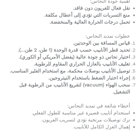
أهمية جودة النحاس:
نقل فعال للفريون دون فاقد.
منع التسربات التي تؤدي إلى أعطال مكلفة.
تحمل درجات الحرارة العالية والمنخفضة.
خطوات تمديد النحاس:
قياس المسافة بين الوحدتين.
تحديد قطر الأنابيب حسب قدرة الوحدة (1 طن، 2 طن…).
اختيار نحاس ذو جودة عالية (يفضل الأمريكي أو الكوري).
تغليف الأنابيب بالعازل الحراري المقاوم للرطوبة.
توصيل الأنابيب بوصلات محكمة، مع استخدام الفلير المناسب.
إجراء اختبار الضغط باستخدام النيتروجين.
سحب الهواء (vacuum) لتفريغ الأنابيب من الرطوبة قبل
التشغيل.
أخطاء شائعة في تمديد النحاس:
استخدام أنابيب قصيرة غير مناسبة للطول الفعلي.
ترك توصيلات مرتخية تؤدي لتسريب الفريون.
إهمال العزل الكامل للأنابيب.