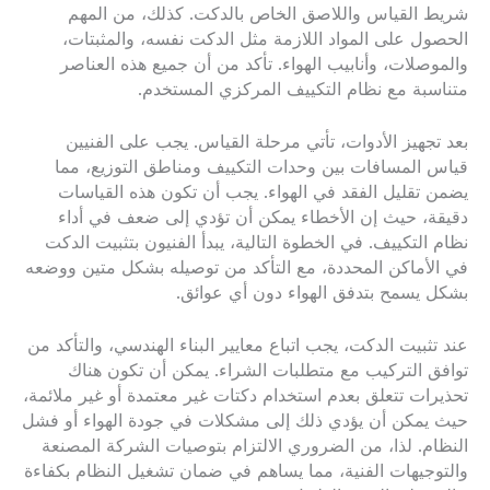
شريط القياس واللاصق الخاص بالدكت. كذلك، من المهم
الحصول على المواد اللازمة مثل الدكت نفسه، والمثبتات،
والموصلات، وأنابيب الهواء. تأكد من أن جميع هذه العناصر
متناسبة مع نظام التكييف المركزي المستخدم.
بعد تجهيز الأدوات، تأتي مرحلة القياس. يجب على الفنيين
قياس المسافات بين وحدات التكييف ومناطق التوزيع، مما
يضمن تقليل الفقد في الهواء. يجب أن تكون هذه القياسات
دقيقة، حيث إن الأخطاء يمكن أن تؤدي إلى ضعف في أداء
نظام التكييف. في الخطوة التالية، يبدأ الفنيون بتثبيت الدكت
في الأماكن المحددة، مع التأكد من توصيله بشكل متين ووضعه
بشكل يسمح بتدفق الهواء دون أي عوائق.
عند تثبيت الدكت، يجب اتباع معايير البناء الهندسي، والتأكد من
توافق التركيب مع متطلبات الشراء. يمكن أن تكون هناك
تحذيرات تتعلق بعدم استخدام دكتات غير معتمدة أو غير ملائمة،
حيث يمكن أن يؤدي ذلك إلى مشكلات في جودة الهواء أو فشل
النظام. لذا، من الضروري الالتزام بتوصيات الشركة المصنعة
والتوجيهات الفنية، مما يساهم في ضمان تشغيل النظام بكفاءة