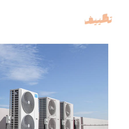
خطي
لى
لمحتوى