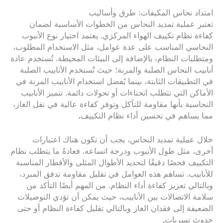
امتداد نحاس المكيفات: طرق وأساليب
تعتبر عملية تمديد النحاس من الخطوات الأساسية لضمان
كفاءة نظام تكييف الهواء المركزي. يعتمد اختيار نوع الأنبوب
النحاسي المناسب على عدة عوامل، مثل الاستخدام المطلوب،
ومتطلبات النظام، بالإضافة إلى البيئات المحيطة. تُستخدم عادة
أنابيب النحاس الصلبة والمرنة؛ حيث تُستخدم الأنابيب الصلبة
في التطبيقات الثابتة، بينما يُفضل استخدام الأنابيب المرنة في
الأماكن التي تتطلب انحناءات أو تحولات دائمة. تتميز الأنابيب
النحاسية بأنها مقاومة للتآكل وتوفر كفاءة عالية في نقل الغاز،
مما يساهم في تحسين أداء نظام التكييف
.
خلال عملية تمديد النحاس، يجب أن تكون هناك اعتبارات
أخرى، مثل طول الأنبوب ودرجة اتساعه. فعادةً ما يتطلب نظام
التكييف فحصًا دقيقًا لتحديد الأطوال المثلى والأقطار المناسبة
للأنابيب. تساهم هذه العوامل في تقليل مقاومة تدفق المبرد،
وبالتالي تعزيز كفاءة أداء النظام. من المهم أيضًا التأكد من
سلامة الاتصالات بين الأنابيب، حيث يمكن أن تؤدي التوصيلات
الضعيفة إلى فقدان الغاز وبالتالي تقليل كفاءة النظام أو حتى
حدوث تسربات
.