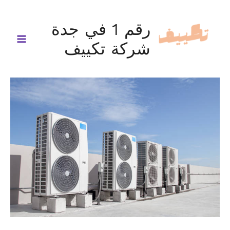
خطي
لى
رقم 1 في جدة
لمحتوى
شركة تكييف