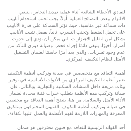
لتفادي الأخطاء الشائعة أثناء عملية تمديد النحاس، ينبغي
الالتزام ببعض النصائح العملية. أولاً، يجب تجنب استخدام أنابيب
ذات سماكة غير مناسبة، حيث تؤثر السماكة على قدرة الأنابيب
على تحمل الضغط وتجنب التسرب. ثانياً، يفضل تثبيت الأنابيب
بشكل آمن لتقليل الاهتزازات التي يمكن أن تؤدي إلى حدوث
أضرار. أخيرًا، ينبغي دائمًا إجراء فحص وصيانة دوري للتأكد من
عدم وجود تسربات، والذي يعد أمرًا حاسمًا لضمان التشغيل
الأمثل لنظام التكييف المركزي
.
أهمية التعاقد مع متخصصين في صيانة وتركيب أنظمة التكييف
تعتبر أنظمة التكييف المركزي من الأدوات الأساسية في توفير
بيئات مريحة داخل المنشآت السكنية والتجارية. وبالتالي، فإن
صيانة وتركيب هذه الأنظمة يتطلب خبرات فنية محددة لضمان
الأداء الأمثل والسلامة. من هنا، يتضح أهمية التعاقد مع مختصين
في صيانة وتركيب أنظمة التكييف. الفنيون المحترفون يمتلكون
المعرفة والمهارات اللازمة لفهم الأنظمة والعمل عليها بكفاءة.
أحد الفوائد الرئيسية للتعاقد مع فنيين محترفين هو ضمان