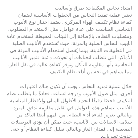
امتداد نحاس المكيفات: طرق وأساليب
تعتبر عملية تمديد النحاس من الخطوات الأساسية لضمان
كفاءة نظام تكييف الهواء المركزي. يعتمد اختيار نوع الأنبوب
النحاسي المناسب على عدة عوامل، مثل الاستخدام المطلوب،
ومتطلبات النظام، بالإضافة إلى البيئات المحيطة. تُستخدم عادة
أنابيب النحاس الصلبة والمرنة؛ حيث تُستخدم الأنابيب الصلبة
في التطبيقات الثابتة، بينما يُفضل استخدام الأنابيب المرنة في
الأماكن التي تتطلب انحناءات أو تحولات دائمة. تتميز الأنابيب
النحاسية بأنها مقاومة للتآكل وتوفر كفاءة عالية في نقل الغاز،
مما يساهم في تحسين أداء نظام التكييف
.
خلال عملية تمديد النحاس، يجب أن تكون هناك اعتبارات
أخرى، مثل طول الأنبوب ودرجة اتساعه. فعادةً ما يتطلب نظام
التكييف فحصًا دقيقًا لتحديد الأطوال المثلى والأقطار المناسبة
للأنابيب. تساهم هذه العوامل في تقليل مقاومة تدفق المبرد،
وبالتالي تعزيز كفاءة أداء النظام. من المهم أيضًا التأكد من
سلامة الاتصالات بين الأنابيب، حيث يمكن أن تؤدي التوصيلات
الضعيفة إلى فقدان الغاز وبالتالي تقليل كفاءة النظام أو حتى
حدوث تسربات
.