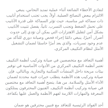
لتفادي الأخطاء الشائعة أثناء عملية تمديد النحاس، ينبغي
الالتزام ببعض النصائح العملية. أولاً، يجب تجنب استخدام أنابيب
ذات سماكة غير مناسبة، حيث تؤثر السماكة على قدرة الأنابيب
على تحمل الضغط وتجنب التسرب. ثانياً، يفضل تثبيت الأنابيب
بشكل آمن لتقليل الاهتزازات التي يمكن أن تؤدي إلى حدوث
أضرار. أخيرًا، ينبغي دائمًا إجراء فحص وصيانة دوري للتأكد من
عدم وجود تسربات، والذي يعد أمرًا حاسمًا لضمان التشغيل
الأمثل لنظام التكييف المركزي
.
أهمية التعاقد مع متخصصين في صيانة وتركيب أنظمة التكييف
تعتبر أنظمة التكييف المركزي من الأدوات الأساسية في توفير
بيئات مريحة داخل المنشآت السكنية والتجارية. وبالتالي، فإن
صيانة وتركيب هذه الأنظمة يتطلب خبرات فنية محددة لضمان
الأداء الأمثل والسلامة. من هنا، يتضح أهمية التعاقد مع مختصين
في صيانة وتركيب أنظمة التكييف. الفنيون المحترفون يمتلكون
المعرفة والمهارات اللازمة لفهم الأنظمة والعمل عليها بكفاءة.
أحد الفوائد الرئيسية للتعاقد مع فنيين محترفين هو ضمان