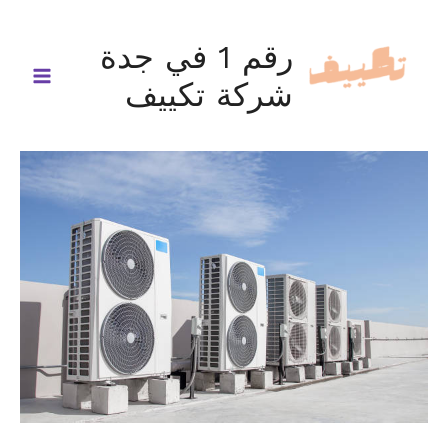
خطي
لى
رقم 1 في جدة
لمحتوى
شركة تكييف