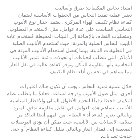
امتداد نحاس المكيفات: طرق وأساليب
تعتبر عملية تمديد النحاس من الخطوات الأساسية لضمان
كفاءة نظام تكييف الهواء المركزي. يعتمد اختيار نوع الأنبوب
النحاسي المناسب على عدة عوامل، مثل الاستخدام المطلوب،
ومتطلبات النظام، بالإضافة إلى البيئات المحيطة. تُستخدم عادة
أنابيب النحاس الصلبة والمرنة؛ حيث تُستخدم الأنابيب الصلبة
في التطبيقات الثابتة، بينما يُفضل استخدام الأنابيب المرنة في
الأماكن التي تتطلب انحناءات أو تحولات دائمة. تتميز الأنابيب
النحاسية بأنها مقاومة للتآكل وتوفر كفاءة عالية في نقل الغاز،
مما يساهم في تحسين أداء نظام التكييف
.
خلال عملية تمديد النحاس، يجب أن تكون هناك اعتبارات
أخرى، مثل طول الأنبوب ودرجة اتساعه. فعادةً ما يتطلب نظام
التكييف فحصًا دقيقًا لتحديد الأطوال المثلى والأقطار المناسبة
للأنابيب. تساهم هذه العوامل في تقليل مقاومة تدفق المبرد،
وبالتالي تعزيز كفاءة أداء النظام. من المهم أيضًا التأكد من
سلامة الاتصالات بين الأنابيب، حيث يمكن أن تؤدي التوصيلات
الضعيفة إلى فقدان الغاز وبالتالي تقليل كفاءة النظام أو حتى
حدوث تسربات
.