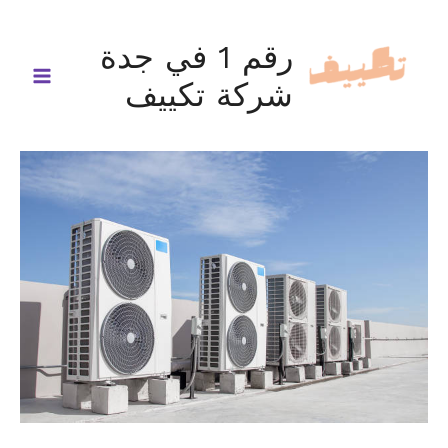
خطي
لى
رقم 1 في جدة
لمحتوى
شركة تكييف