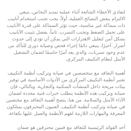
لتفادي الأخطاء الشائعة أثناء عملية تمديد النحاس، ينبغي
الالتزام ببعض النصائح العملية. أولاً، يجب تجنب استخدام أنابيب
ذات سماكة غير مناسبة، حيث تؤثر السماكة على قدرة الأنابيب
على تحمل الضغط وتجنب التسرب. ثانياً، يفضل تثبيت الأنابيب
بشكل آمن لتقليل الاهتزازات التي يمكن أن تؤدي إلى حدوث
أضرار. أخيرًا، ينبغي دائمًا إجراء فحص وصيانة دوري للتأكد من
عدم وجود تسربات، والذي يعد أمرًا حاسمًا لضمان التشغيل
الأمثل لنظام التكييف المركزي
.
أهمية التعاقد مع متخصصين في صيانة وتركيب أنظمة التكييف
تعتبر أنظمة التكييف المركزي من الأدوات الأساسية في توفير
بيئات مريحة داخل المنشآت السكنية والتجارية. وبالتالي، فإن
صيانة وتركيب هذه الأنظمة يتطلب خبرات فنية محددة لضمان
الأداء الأمثل والسلامة. من هنا، يتضح أهمية التعاقد مع مختصين
في صيانة وتركيب أنظمة التكييف. الفنيون المحترفون يمتلكون
المعرفة والمهارات اللازمة لفهم الأنظمة والعمل عليها بكفاءة.
أحد الفوائد الرئيسية للتعاقد مع فنيين محترفين هو ضمان