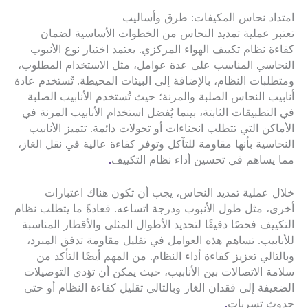
امتداد نحاس المكيفات: طرق وأساليب
تعتبر عملية تمديد النحاس من الخطوات الأساسية لضمان
كفاءة نظام تكييف الهواء المركزي. يعتمد اختيار نوع الأنبوب
النحاسي المناسب على عدة عوامل، مثل الاستخدام المطلوب،
ومتطلبات النظام، بالإضافة إلى البيئات المحيطة. تُستخدم عادة
أنابيب النحاس الصلبة والمرنة؛ حيث تُستخدم الأنابيب الصلبة
في التطبيقات الثابتة، بينما يُفضل استخدام الأنابيب المرنة في
الأماكن التي تتطلب انحناءات أو تحولات دائمة. تتميز الأنابيب
النحاسية بأنها مقاومة للتآكل وتوفر كفاءة عالية في نقل الغاز،
مما يساهم في تحسين أداء نظام التكييف
.
خلال عملية تمديد النحاس، يجب أن تكون هناك اعتبارات
أخرى، مثل طول الأنبوب ودرجة اتساعه. فعادةً ما يتطلب نظام
التكييف فحصًا دقيقًا لتحديد الأطوال المثلى والأقطار المناسبة
للأنابيب. تساهم هذه العوامل في تقليل مقاومة تدفق المبرد،
وبالتالي تعزيز كفاءة أداء النظام. من المهم أيضًا التأكد من
سلامة الاتصالات بين الأنابيب، حيث يمكن أن تؤدي التوصيلات
الضعيفة إلى فقدان الغاز وبالتالي تقليل كفاءة النظام أو حتى
حدوث تسربات
.