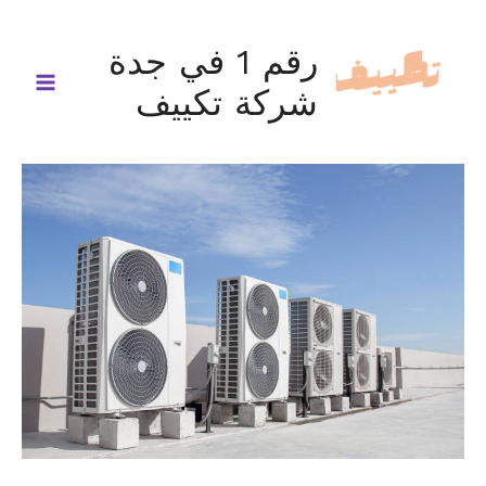
خطي
لى
رقم 1 في جدة
لمحتوى
شركة تكييف