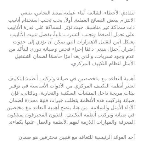
لتفادي الأخطاء الشائعة أثناء عملية تمديد النحاس، ينبغي
الالتزام ببعض النصائح العملية. أولاً، يجب تجنب استخدام أنابيب
ذات سماكة غير مناسبة، حيث تؤثر السماكة على قدرة الأنابيب
على تحمل الضغط وتجنب التسرب. ثانياً، يفضل تثبيت الأنابيب
بشكل آمن لتقليل الاهتزازات التي يمكن أن تؤدي إلى حدوث
أضرار. أخيرًا، ينبغي دائمًا إجراء فحص وصيانة دوري للتأكد من
عدم وجود تسربات، والذي يعد أمرًا حاسمًا لضمان التشغيل
الأمثل لنظام التكييف المركزي
.
أهمية التعاقد مع متخصصين في صيانة وتركيب أنظمة التكييف
تعتبر أنظمة التكييف المركزي من الأدوات الأساسية في توفير
بيئات مريحة داخل المنشآت السكنية والتجارية. وبالتالي، فإن
صيانة وتركيب هذه الأنظمة يتطلب خبرات فنية محددة لضمان
الأداء الأمثل والسلامة. من هنا، يتضح أهمية التعاقد مع مختصين
في صيانة وتركيب أنظمة التكييف. الفنيون المحترفون يمتلكون
المعرفة والمهارات اللازمة لفهم الأنظمة والعمل عليها بكفاءة.
أحد الفوائد الرئيسية للتعاقد مع فنيين محترفين هو ضمان