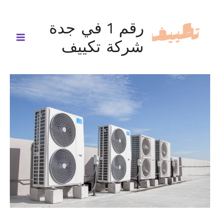
خطي
لى
رقم 1 في جدة
لمحتوى
شركة تكييف