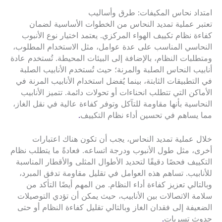
امتداد نحاس المكيفات: طرق وأساليب
تعتبر عملية تمديد النحاس من الخطوات الأساسية لضمان
كفاءة نظام تكييف الهواء المركزي. يعتمد اختيار نوع الأنبوب
النحاسي المناسب على عدة عوامل، مثل الاستخدام المطلوب،
ومتطلبات النظام، بالإضافة إلى البيئات المحيطة. تُستخدم عادة
أنابيب النحاس الصلبة والمرنة؛ حيث تُستخدم الأنابيب الصلبة
في التطبيقات الثابتة، بينما يُفضل استخدام الأنابيب المرنة في
الأماكن التي تتطلب انحناءات أو تحولات دائمة. تتميز الأنابيب
النحاسية بأنها مقاومة للتآكل وتوفر كفاءة عالية في نقل الغاز،
مما يساهم في تحسين أداء نظام التكييف
.
خلال عملية تمديد النحاس، يجب أن تكون هناك اعتبارات
أخرى، مثل طول الأنبوب ودرجة اتساعه. فعادةً ما يتطلب نظام
التكييف فحصًا دقيقًا لتحديد الأطوال المثلى والأقطار المناسبة
للأنابيب. تساهم هذه العوامل في تقليل مقاومة تدفق المبرد،
وبالتالي تعزيز كفاءة أداء النظام. من المهم أيضًا التأكد من
سلامة الاتصالات بين الأنابيب، حيث يمكن أن تؤدي التوصيلات
الضعيفة إلى فقدان الغاز وبالتالي تقليل كفاءة النظام أو حتى
حدوث تسربات
.