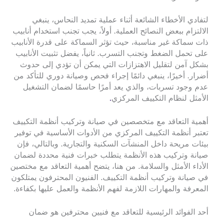
لتفادي الأخطاء الشائعة أثناء عملية تمديد النحاس، ينبغي
الالتزام ببعض النصائح العملية. أولاً، يجب تجنب استخدام أنابيب
ذات سماكة غير مناسبة، حيث تؤثر السماكة على قدرة الأنابيب
على تحمل الضغط وتجنب التسرب. ثانياً، يفضل تثبيت الأنابيب
بشكل آمن لتقليل الاهتزازات التي يمكن أن تؤدي إلى حدوث
أضرار. أخيرًا، ينبغي دائمًا إجراء فحص وصيانة دوري للتأكد من
عدم وجود تسربات، والذي يعد أمرًا حاسمًا لضمان التشغيل
الأمثل لنظام التكييف المركزي
.
أهمية التعاقد مع متخصصين في صيانة وتركيب أنظمة التكييف
تعتبر أنظمة التكييف المركزي من الأدوات الأساسية في توفير
بيئات مريحة داخل المنشآت السكنية والتجارية. وبالتالي، فإن
صيانة وتركيب هذه الأنظمة يتطلب خبرات فنية محددة لضمان
الأداء الأمثل والسلامة. من هنا، يتضح أهمية التعاقد مع مختصين
في صيانة وتركيب أنظمة التكييف. الفنيون المحترفون يمتلكون
المعرفة والمهارات اللازمة لفهم الأنظمة والعمل عليها بكفاءة.
أحد الفوائد الرئيسية للتعاقد مع فنيين محترفين هو ضمان