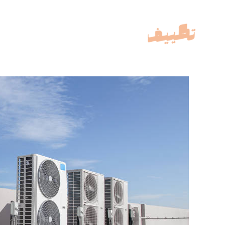
خطي
لى
لمحتوى