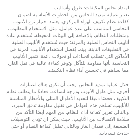
امتداد نحاس المكيفات: طرق وأساليب
تعتبر عملية تمديد النحاس من الخطوات الأساسية لضمان
كفاءة نظام تكييف الهواء المركزي. يعتمد اختيار نوع الأنبوب
النحاسي المناسب على عدة عوامل، مثل الاستخدام المطلوب،
ومتطلبات النظام، بالإضافة إلى البيئات المحيطة. تُستخدم عادة
أنابيب النحاس الصلبة والمرنة؛ حيث تُستخدم الأنابيب الصلبة
في التطبيقات الثابتة، بينما يُفضل استخدام الأنابيب المرنة في
الأماكن التي تتطلب انحناءات أو تحولات دائمة. تتميز الأنابيب
النحاسية بأنها مقاومة للتآكل وتوفر كفاءة عالية في نقل الغاز،
مما يساهم في تحسين أداء نظام التكييف
.
خلال عملية تمديد النحاس، يجب أن تكون هناك اعتبارات
أخرى، مثل طول الأنبوب ودرجة اتساعه. فعادةً ما يتطلب نظام
التكييف فحصًا دقيقًا لتحديد الأطوال المثلى والأقطار المناسبة
للأنابيب. تساهم هذه العوامل في تقليل مقاومة تدفق المبرد،
وبالتالي تعزيز كفاءة أداء النظام. من المهم أيضًا التأكد من
سلامة الاتصالات بين الأنابيب، حيث يمكن أن تؤدي التوصيلات
الضعيفة إلى فقدان الغاز وبالتالي تقليل كفاءة النظام أو حتى
حدوث تسربات
.