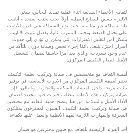
لتفادي الأخطاء الشائعة أثناء عملية تمديد النحاس، ينبغي
الالتزام ببعض النصائح العملية. أولاً، يجب تجنب استخدام أنابيب
ذات سماكة غير مناسبة، حيث تؤثر السماكة على قدرة الأنابيب
على تحمل الضغط وتجنب التسرب. ثانياً، يفضل تثبيت الأنابيب
بشكل آمن لتقليل الاهتزازات التي يمكن أن تؤدي إلى حدوث
أضرار. أخيرًا، ينبغي دائمًا إجراء فحص وصيانة دوري للتأكد من
عدم وجود تسربات، والذي يعد أمرًا حاسمًا لضمان التشغيل
الأمثل لنظام التكييف المركزي
.
أهمية التعاقد مع متخصصين في صيانة وتركيب أنظمة التكييف
تعتبر أنظمة التكييف المركزي من الأدوات الأساسية في توفير
بيئات مريحة داخل المنشآت السكنية والتجارية. وبالتالي، فإن
صيانة وتركيب هذه الأنظمة يتطلب خبرات فنية محددة لضمان
الأداء الأمثل والسلامة. من هنا، يتضح أهمية التعاقد مع مختصين
في صيانة وتركيب أنظمة التكييف. الفنيون المحترفون يمتلكون
المعرفة والمهارات اللازمة لفهم الأنظمة والعمل عليها بكفاءة.
أحد الفوائد الرئيسية للتعاقد مع فنيين محترفين هو ضمان