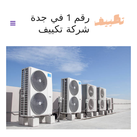
خطي
لى
رقم 1 في جدة
لمحتوى
شركة تكييف