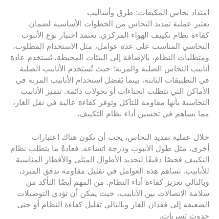
امتداد نحاس المكيفات: طرق وأساليب
تعتبر عملية تمديد النحاس من الخطوات الأساسية لضمان
كفاءة نظام تكييف الهواء المركزي. يعتمد اختيار نوع الأنبوب
النحاسي المناسب على عدة عوامل، مثل الاستخدام المطلوب،
ومتطلبات النظام، بالإضافة إلى البيئات المحيطة. تُستخدم عادة
أنابيب النحاس الصلبة والمرنة؛ حيث تُستخدم الأنابيب الصلبة
في التطبيقات الثابتة، بينما يُفضل استخدام الأنابيب المرنة في
الأماكن التي تتطلب انحناءات أو تحولات دائمة. تتميز الأنابيب
النحاسية بأنها مقاومة للتآكل وتوفر كفاءة عالية في نقل الغاز،
مما يساهم في تحسين أداء نظام التكييف
.
خلال عملية تمديد النحاس، يجب أن تكون هناك اعتبارات
أخرى، مثل طول الأنبوب ودرجة اتساعه. فعادةً ما يتطلب نظام
التكييف فحصًا دقيقًا لتحديد الأطوال المثلى والأقطار المناسبة
للأنابيب. تساهم هذه العوامل في تقليل مقاومة تدفق المبرد،
وبالتالي تعزيز كفاءة أداء النظام. من المهم أيضًا التأكد من
سلامة الاتصالات بين الأنابيب، حيث يمكن أن تؤدي التوصيلات
الضعيفة إلى فقدان الغاز وبالتالي تقليل كفاءة النظام أو حتى
حدوث تسربات
.