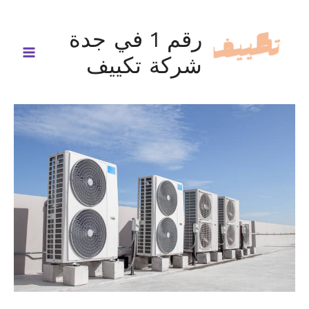
خطي
لى
رقم 1 في جدة
لمحتوى
شركة تكييف