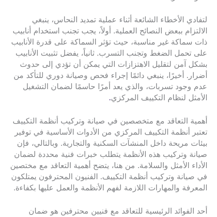
لتفادي الأخطاء الشائعة أثناء عملية تمديد النحاس، ينبغي
الالتزام ببعض النصائح العملية. أولاً، يجب تجنب استخدام أنابيب
ذات سماكة غير مناسبة، حيث تؤثر السماكة على قدرة الأنابيب
على تحمل الضغط وتجنب التسرب. ثانياً، يفضل تثبيت الأنابيب
بشكل آمن لتقليل الاهتزازات التي يمكن أن تؤدي إلى حدوث
أضرار. أخيرًا، ينبغي دائمًا إجراء فحص وصيانة دوري للتأكد من
عدم وجود تسربات، والذي يعد أمرًا حاسمًا لضمان التشغيل
الأمثل لنظام التكييف المركزي
.
أهمية التعاقد مع متخصصين في صيانة وتركيب أنظمة التكييف
تعتبر أنظمة التكييف المركزي من الأدوات الأساسية في توفير
بيئات مريحة داخل المنشآت السكنية والتجارية. وبالتالي، فإن
صيانة وتركيب هذه الأنظمة يتطلب خبرات فنية محددة لضمان
الأداء الأمثل والسلامة. من هنا، يتضح أهمية التعاقد مع مختصين
في صيانة وتركيب أنظمة التكييف. الفنيون المحترفون يمتلكون
المعرفة والمهارات اللازمة لفهم الأنظمة والعمل عليها بكفاءة.
أحد الفوائد الرئيسية للتعاقد مع فنيين محترفين هو ضمان