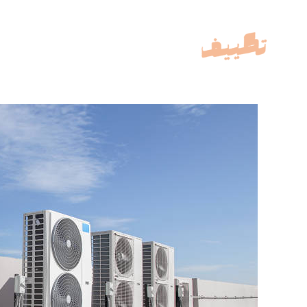
خطي
لى
لمحتوى