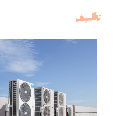
خطي
لى
لمحتوى