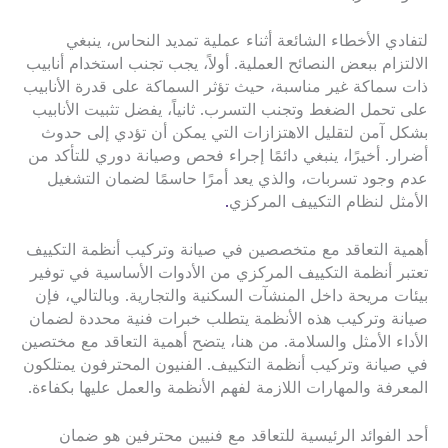
لتفادي الأخطاء الشائعة أثناء عملية تمديد النحاس، ينبغي
الالتزام ببعض النصائح العملية. أولاً، يجب تجنب استخدام أنابيب
ذات سماكة غير مناسبة، حيث تؤثر السماكة على قدرة الأنابيب
على تحمل الضغط وتجنب التسرب. ثانياً، يفضل تثبيت الأنابيب
بشكل آمن لتقليل الاهتزازات التي يمكن أن تؤدي إلى حدوث
أضرار. أخيرًا، ينبغي دائمًا إجراء فحص وصيانة دوري للتأكد من
عدم وجود تسربات، والذي يعد أمرًا حاسمًا لضمان التشغيل
الأمثل لنظام التكييف المركزي
.
أهمية التعاقد مع متخصصين في صيانة وتركيب أنظمة التكييف
تعتبر أنظمة التكييف المركزي من الأدوات الأساسية في توفير
بيئات مريحة داخل المنشآت السكنية والتجارية. وبالتالي، فإن
صيانة وتركيب هذه الأنظمة يتطلب خبرات فنية محددة لضمان
الأداء الأمثل والسلامة. من هنا، يتضح أهمية التعاقد مع مختصين
في صيانة وتركيب أنظمة التكييف. الفنيون المحترفون يمتلكون
المعرفة والمهارات اللازمة لفهم الأنظمة والعمل عليها بكفاءة.
أحد الفوائد الرئيسية للتعاقد مع فنيين محترفين هو ضمان