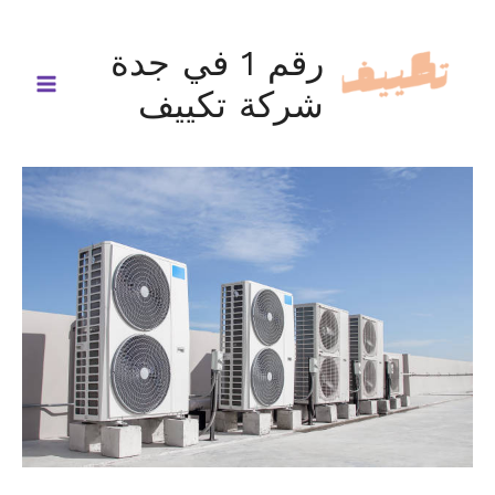
خطي
لى
رقم 1 في جدة
لمحتوى
شركة تكييف