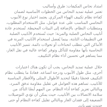
امتداد نحاس المكيفات: طرق وأساليب
تعتبر عملية تمديد النحاس من الخطوات الأساسية لضمان
كفاءة نظام تكييف الهواء المركزي. يعتمد اختيار نوع الأنبوب
النحاسي المناسب على عدة عوامل، مثل الاستخدام المطلوب،
ومتطلبات النظام، بالإضافة إلى البيئات المحيطة. تُستخدم عادة
أنابيب النحاس الصلبة والمرنة؛ حيث تُستخدم الأنابيب الصلبة
في التطبيقات الثابتة، بينما يُفضل استخدام الأنابيب المرنة في
الأماكن التي تتطلب انحناءات أو تحولات دائمة. تتميز الأنابيب
النحاسية بأنها مقاومة للتآكل وتوفر كفاءة عالية في نقل الغاز،
مما يساهم في تحسين أداء نظام التكييف
.
خلال عملية تمديد النحاس، يجب أن تكون هناك اعتبارات
أخرى، مثل طول الأنبوب ودرجة اتساعه. فعادةً ما يتطلب نظام
التكييف فحصًا دقيقًا لتحديد الأطوال المثلى والأقطار المناسبة
للأنابيب. تساهم هذه العوامل في تقليل مقاومة تدفق المبرد،
وبالتالي تعزيز كفاءة أداء النظام. من المهم أيضًا التأكد من
سلامة الاتصالات بين الأنابيب، حيث يمكن أن تؤدي التوصيلات
الضعيفة إلى فقدان الغاز وبالتالي تقليل كفاءة النظام أو حتى
حدوث تسربات
.