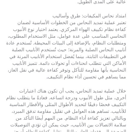
عالية على المدى الطويل.
امتداد نحاس المكيفات: طرق وأساليب
تعتبر عملية تمديد النحاس من الخطوات الأساسية لضمان
كفاءة نظام تكييف الهواء المركزي. يعتمد اختيار نوع الأنبوب
النحاسي المناسب على عدة عوامل، مثل الاستخدام المطلوب،
ومتطلبات النظام، بالإضافة إلى البيئات المحيطة. تُستخدم عادة
أنابيب النحاس الصلبة والمرنة؛ حيث تُستخدم الأنابيب الصلبة
في التطبيقات الثابتة، بينما يُفضل استخدام الأنابيب المرنة في
الأماكن التي تتطلب انحناءات أو تحولات دائمة. تتميز الأنابيب
النحاسية بأنها مقاومة للتآكل وتوفر كفاءة عالية في نقل الغاز،
مما يساهم في تحسين أداء نظام التكييف
.
خلال عملية تمديد النحاس، يجب أن تكون هناك اعتبارات
أخرى، مثل طول الأنبوب ودرجة اتساعه. فعادةً ما يتطلب نظام
التكييف فحصًا دقيقًا لتحديد الأطوال المثلى والأقطار المناسبة
للأنابيب. تساهم هذه العوامل في تقليل مقاومة تدفق المبرد،
وبالتالي تعزيز كفاءة أداء النظام. من المهم أيضًا التأكد من
سلامة الاتصالات بين الأنابيب، حيث يمكن أن تؤدي التوصيلات
الضعيفة إلى فقدان الغاز وبالتالي تقليل كفاءة النظام أو حتى