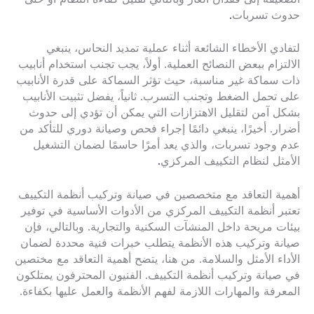
حدوث تسربات
.
لتفادي الأخطاء الشائعة أثناء عملية تمديد النحاس، ينبغي
الالتزام ببعض النصائح العملية. أولاً، يجب تجنب استخدام أنابيب
ذات سماكة غير مناسبة، حيث تؤثر السماكة على قدرة الأنابيب
على تحمل الضغط وتجنب التسرب. ثانياً، يفضل تثبيت الأنابيب
بشكل آمن لتقليل الاهتزازات التي يمكن أن تؤدي إلى حدوث
أضرار. أخيرًا، ينبغي دائمًا إجراء فحص وصيانة دوري للتأكد من
عدم وجود تسربات، والذي يعد أمرًا حاسمًا لضمان التشغيل
الأمثل لنظام التكييف المركزي
.
أهمية التعاقد مع متخصصين في صيانة وتركيب أنظمة التكييف
تعتبر أنظمة التكييف المركزي من الأدوات الأساسية في توفير
بيئات مريحة داخل المنشآت السكنية والتجارية. وبالتالي، فإن
صيانة وتركيب هذه الأنظمة يتطلب خبرات فنية محددة لضمان
الأداء الأمثل والسلامة. من هنا، يتضح أهمية التعاقد مع مختصين
في صيانة وتركيب أنظمة التكييف. الفنيون المحترفون يمتلكون
المعرفة والمهارات اللازمة لفهم الأنظمة والعمل عليها بكفاءة.