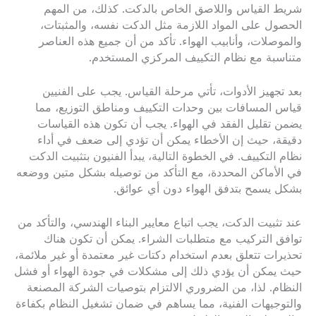
شريط القياس واللاصق الخاص بالدكت. كذلك، من المهم
الحصول على المواد اللازمة مثل الدكت نفسه، والمثبتات،
والموصلات، وأنابيب الهواء. تأكد من أن جميع هذه العناصر
متناسبة مع نظام التكييف المركزي المستخدم.
بعد تجهيز الأدوات، تأتي مرحلة القياس. يجب على الفنيين
قياس المسافات بين وحدات التكييف ومناطق التوزيع، مما
يضمن تقليل الفقد في الهواء. يجب أن تكون هذه القياسات
دقيقة، حيث إن الأخطاء يمكن أن تؤدي إلى ضعف في أداء
نظام التكييف. في الخطوة التالية، يبدأ الفنيون بتثبيت الدكت
في الأماكن المحددة، مع التأكد من توصيله بشكل متين ووضعه
بشكل يسمح بتدفق الهواء دون أي عوائق.
عند تثبيت الدكت، يجب اتباع معايير البناء الهندسي، والتأكد من
توافق التركيب مع متطلبات الشراء. يمكن أن تكون هناك
تحذيرات تتعلق بعدم استخدام دكتات غير معتمدة أو غير ملائمة،
حيث يمكن أن يؤدي ذلك إلى مشكلات في جودة الهواء أو فشل
النظام. لذا، من الضروري الالتزام بتوصيات الشركة المصنعة
والتوجيهات الفنية، مما يساهم في ضمان تشغيل النظام بكفاءة