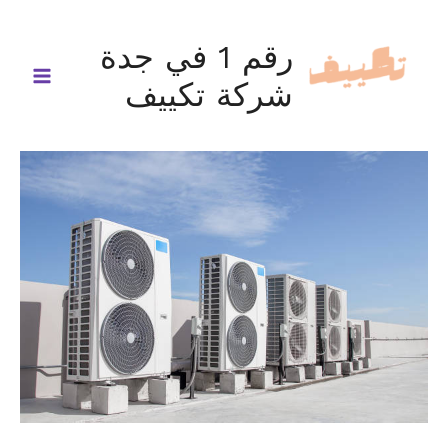
خطي
لى
رقم 1 في جدة
لمحتوى
شركة تكييف