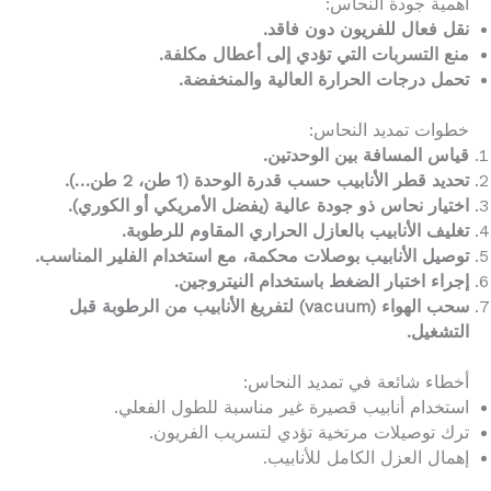
أهمية جودة النحاس:
نقل فعال للفريون دون فاقد.
منع التسربات التي تؤدي إلى أعطال مكلفة.
تحمل درجات الحرارة العالية والمنخفضة.
خطوات تمديد النحاس:
قياس المسافة بين الوحدتين.
تحديد قطر الأنابيب حسب قدرة الوحدة (1 طن، 2 طن…).
اختيار نحاس ذو جودة عالية (يفضل الأمريكي أو الكوري).
تغليف الأنابيب بالعازل الحراري المقاوم للرطوبة.
توصيل الأنابيب بوصلات محكمة، مع استخدام الفلير المناسب.
إجراء اختبار الضغط باستخدام النيتروجين.
سحب الهواء (vacuum) لتفريغ الأنابيب من الرطوبة قبل
التشغيل.
أخطاء شائعة في تمديد النحاس:
استخدام أنابيب قصيرة غير مناسبة للطول الفعلي.
ترك توصيلات مرتخية تؤدي لتسريب الفريون.
إهمال العزل الكامل للأنابيب.