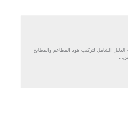
الدليل الشامل لتركيب هود المطاعم والمطابخ
نلس…