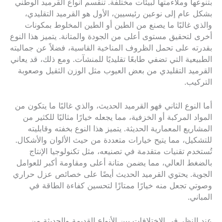
بتنوعها وملاءمتها لبيئات مختلفة. تنقسم أنواع القرميد الوطني
بشكل عام إلى نوعين رئيسيين، الأول هو القرميد التقليدي،
والذي غالبًا ما يصنع من الطين أو الطين المخلوط بمكونات
أخرى لتحقيق مستوى أعلى من الجودة والمتانة. يتميز هذا النوع
بقدرته على تحمل الظروف المناخية القاسية، فضلاً عن جماليته
الطبيعية التي تضفي طابعًا تقليديًا للمنشآت. ومع ذلك، قد يعاني
القرميد التقليدي من بعض العيوب مثل الوزن الثقيل وصعوبة
التركيب.
أما النوع الثاني فهو القرميد الحديث، والذي غالبًا ما يتكون من
المواد المركبة أو الخزفية، مما يجعله خيارًا مثاليًا للكثير من
المشاريع المعمارية الحديثة. يتميز هذا النوع بخفته وقابليته
للتشكيل، مما يتيح خيارات متعددة من حيث الألوان والأشكال.
تُستخدم تقنيات متقدمة في تصنيعه، مثل تكنولوجيا الإنتاج
بالضغط العالي، مما يضمن متانة أعلى ومقاومة أكبر للعوامل
الجوية. يحتوي القرميد الحديث أيضًا على خصائص عزل حراري
وصوتي تجعل منه خيارًا ممتازًا لتحسين كفاءة الطاقة في
المباني.
عند النظر في الاختلافات بين الأنواع القديمة والحديثة من