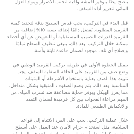
ينصح أيضًا بتوفير أقمشة واقية لتجنب الأضرار ومواد العزل
المائي لتعزيز أداء السقف.
قبل البدء في التركيب، يجب قياس السطح بدقة لتحديد كمية
القرميد المطلوبة. يُفضل دائمًا إضافة نسبة 10% إضافية من
القرميد لقدرات التصميم المستقبلية أو للتعويض عن أي أخطاء
ممكنة خلال التركيب. بعد ذلك، ينبغي تنظيف السطح تمامًا
وإصلاح أي تلف موجود لضمان قاعدة ثابتة وآمنة.
تتمثل الخطوة الأولى في طريقة تركيب القرميد الوطني في
وضع صف من القرميد على الحافة السفلية للسقف. يجب
تثبيت هذا الصف بعناية باستخدام الأشرطة أو المثبتات
المناسبة. بعد ذلك، يتم وضع الصفوف المتبقية بشكل متداخل،
مما يعزز الهيكل ويوفر حماية مضاعفة ضد تسرب المياه. من
المهم مراعاة الفجوات بين كل قرميدة لضمان التمدد
والانكماش الطبيعي للمادة.
خلال عملية التركيب، يجب على الفرد الانتباه إلى قواعد
السلامة، مثل استخدام حزام الأمان عند العمل على أسطح