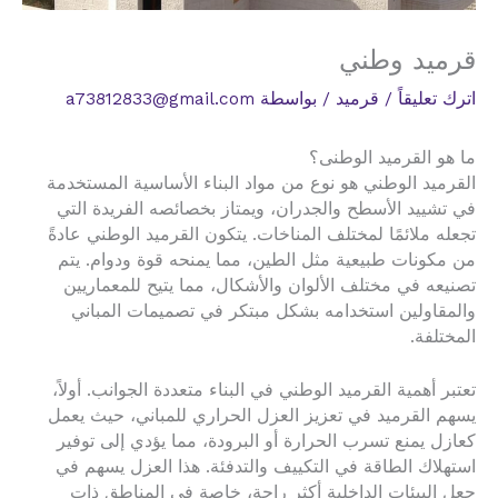
قرميد وطني
اترك تعليقاً
/
قرميد
/ بواسطة
a73812833@gmail.com
ما هو القرميد الوطنى؟
القرميد الوطني هو نوع من مواد البناء الأساسية المستخدمة
في تشييد الأسطح والجدران، ويمتاز بخصائصه الفريدة التي
تجعله ملائمًا لمختلف المناخات. يتكون القرميد الوطني عادةً
من مكونات طبيعية مثل الطين، مما يمنحه قوة ودوام. يتم
تصنيعه في مختلف الألوان والأشكال، مما يتيح للمعماريين
والمقاولين استخدامه بشكل مبتكر في تصميمات المباني
المختلفة.
تعتبر أهمية القرميد الوطني في البناء متعددة الجوانب. أولاً،
يسهم القرميد في تعزيز العزل الحراري للمباني، حيث يعمل
كعازل يمنع تسرب الحرارة أو البرودة، مما يؤدي إلى توفير
استهلاك الطاقة في التكييف والتدفئة. هذا العزل يسهم في
جعل البيئات الداخلية أكثر راحة، خاصة في المناطق ذات