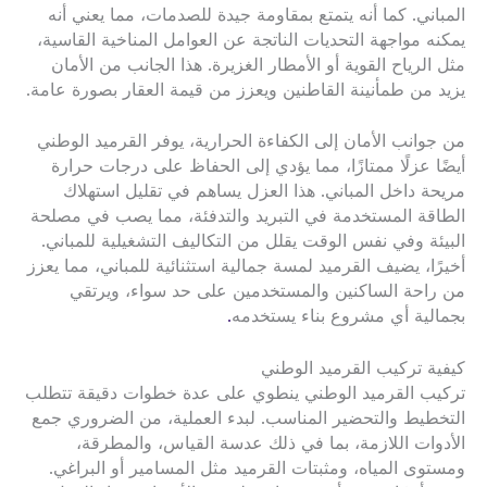
المباني. كما أنه يتمتع بمقاومة جيدة للصدمات، مما يعني أنه
يمكنه مواجهة التحديات الناتجة عن العوامل المناخية القاسية،
مثل الرياح القوية أو الأمطار الغزيرة. هذا الجانب من الأمان
يزيد من طمأنينة القاطنين ويعزز من قيمة العقار بصورة عامة.
من جوانب الأمان إلى الكفاءة الحرارية، يوفر القرميد الوطني
أيضًا عزلًا ممتازًا، مما يؤدي إلى الحفاظ على درجات حرارة
مريحة داخل المباني. هذا العزل يساهم في تقليل استهلاك
الطاقة المستخدمة في التبريد والتدفئة، مما يصب في مصلحة
البيئة وفي نفس الوقت يقلل من التكاليف التشغيلية للمباني.
أخيرًا، يضيف القرميد لمسة جمالية استثنائية للمباني، مما يعزز
من راحة الساكنين والمستخدمين على حد سواء، ويرتقي
بجمالية أي مشروع بناء يستخدمه
.
كيفية تركيب القرميد الوطني
تركيب القرميد الوطني ينطوي على عدة خطوات دقيقة تتطلب
التخطيط والتحضير المناسب. لبدء العملية، من الضروري جمع
الأدوات اللازمة، بما في ذلك عدسة القياس، والمطرقة،
ومستوى المياه، ومثبتات القرميد مثل المسامير أو البراغي.