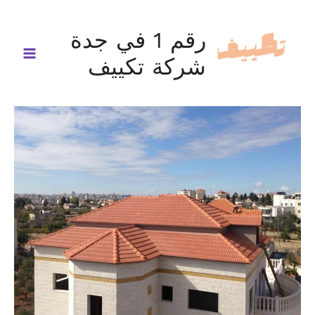
خطي
لى
رقم 1 في جدة
لمحتوى
شركة تكييف