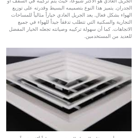
الجريل العادي هو الأكثر شيوعاً، حيث يتم تركيبه في السقف أو
الجدران. يتميز هذا النوع بتصميمه البسيط وقدرته على توزيع
الهواء بشكل فعال. يعد الجريل العادي خياراً مثالياً للمساحات
التجارية والسكنية التي تتطلب تدفقاً جيداً للهواء في جميع
الاتجاهات. كما أن سهولة تركيبه وصيانته تجعله الخيار المفضل
للعديد من المستخدمين.