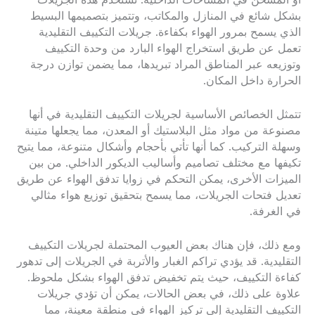
أو المسخن في المساحات الداخلية. تُستخدم هذه الجريلات
بشكل شائع في المنازل والمكاتب، وتتميز بتصميمها البسيط
الذي يسمح بمرور الهواء بكفاءة. جريلات التكييف التقليدية
تعمل عن طريق استخراج الهواء البارد من وحدة التكييف
وتوزيعه عبر المناطق المراد تبريدها، مما يضمن توازن درجة
الحرارة داخل المكان.
تتمثل الخصائص الأساسية لجريلات التكييف التقليدية في أنها
مصنوعة من مواد مثل البلاستيك أو المعدن، مما يجعلها متينة
وسهلة التركيب. كما أنها تأتي بأحجام وأشكال متنوعة، مما يتيح
تكيفها مع مختلف تصاميم وأساليب الديكور الداخلي. من بين
الميزات الأخرى، يمكن التحكم في زوايا تدفق الهواء عن طريق
تعديل فتحات الجريلات، مما يسمح بتحقيق توزيع هواء مثالي
في الغرفة.
ومع ذلك، فإن هناك بعض العيوب المحتملة لجريلات التكييف
التقليدية. قد يؤدي تراكم الغبار والأتربة في الجريلات إلى تدهور
كفاءة التكييف، حيث يتم تخفيض تدفق الهواء بشكل ملحوظ.
علاوة على ذلك، في بعض الحالات، يمكن أن تؤدي جريلات
التكييف التقليدية إلى تركيز الهواء في منطقة معينة، مما