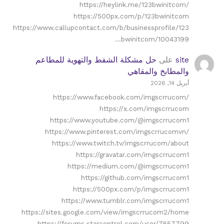
https://heylink.me/123bwinitcom/
https://500px.com/p/123bwinitcom
https://www.callupcontact.com/b/businessprofile/123
bwinitcom/10043199…
site
على
حل مشكلة الشفط والتهوية للمطاعم
والمطابخ والمقاهي
أبريل 14, 2026
https://www.facebook.com/imgscrrucom/
https://x.com/imgscrrucom
https://www.youtube.com/@imgscrrucom1
https://www.pinterest.com/imgscrrucomvn/
https://www.twitch.tv/imgscrrucom/about
https://gravatar.com/imgscrrucom1
https://medium.com/@imgscrrucom1
https://github.com/imgscrrucom1
https://500px.com/p/imgscrrucom1
https://www.tumblr.com/imgscrrucom1
https://sites.google.com/view/imgscrrucom2/home
https://forums.starcontrol.com/user/7657799