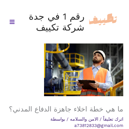
خطي
لى
رقم 1 في جدة
لمحتوى
شركة تكييف
ما هي خطة اخلاء جاهزة الدفاع المدني؟
اترك تعليقاً
/
الامن والسلامه
/ بواسطة
a73812833@gmail.com