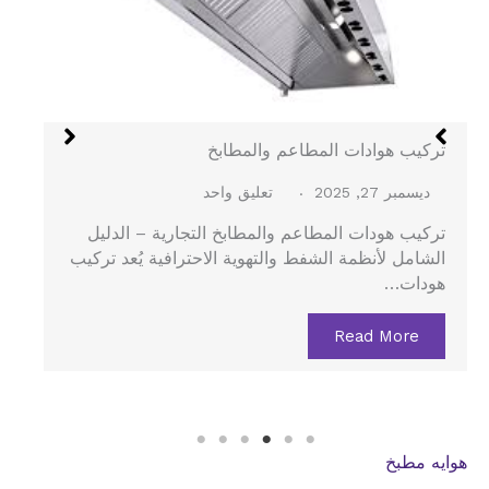
هود الستانلس في جدة
ديسمبر 27, 2025
لا توجد تعليقات
هود الستانلس في جدة – الدليل الشامل لتركيب هود
المطاعم والمطابخ المركزية يُعد هود الستانلس…
Read More
هوايه مطبخ