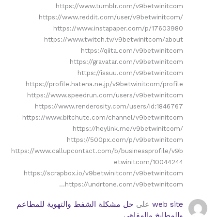
https://www.tumblr.com/v9betwinitcom
https://www.reddit.com/user/v9betwinitcom/
https://www.instapaper.com/p/17603980
https://www.twitch.tv/v9betwinitcom/about
https://qiita.com/v9betwinitcom
https://gravatar.com/v9betwinitcom
https://issuu.com/v9betwinitcom
https://profile.hatena.ne.jp/v9betwinitcom/profile
https://www.speedrun.com/users/v9betwinitcom
https://www.renderosity.com/users/id:1846767
https://www.bitchute.com/channel/v9betwinitcom
https://heylink.me/v9betwinitcom/
https://500px.com/p/v9betwinitcom
https://www.callupcontact.com/b/businessprofile/v9b
etwinitcom/10044244
https://scrapbox.io/v9betwinitcom/v9betwinitcom
https://undrtone.com/v9betwinitcom…
web site
على
حل مشكلة الشفط والتهوية للمطاعم
والمطابخ والمقاهي