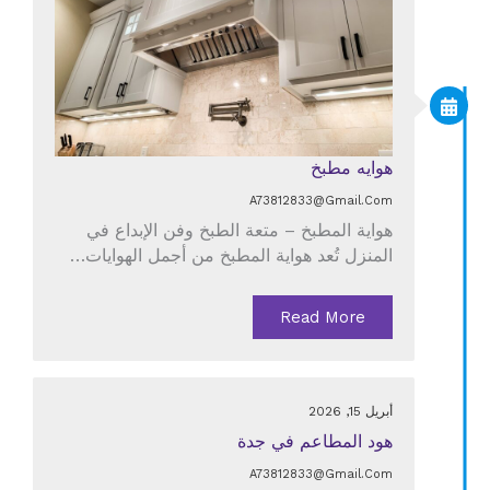
هوايه مطبخ
A73812833@gmail.com
هواية المطبخ – متعة الطبخ وفن الإبداع في
المنزل تُعد هواية المطبخ من أجمل الهوايات…
Read More
أبريل 15, 2026
هود المطاعم في جدة
A73812833@gmail.com