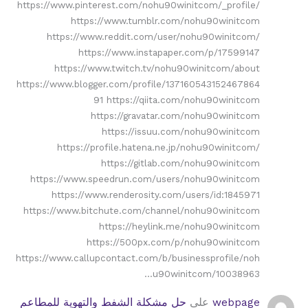
https://www.pinterest.com/nohu90winitcom/_profile/
https://www.tumblr.com/nohu90winitcom
https://www.reddit.com/user/nohu90winitcom/
https://www.instapaper.com/p/17599147
https://www.twitch.tv/nohu90winitcom/about
https://www.blogger.com/profile/137160543152467864
91 https://qiita.com/nohu90winitcom
https://gravatar.com/nohu90winitcom
https://issuu.com/nohu90winitcom
https://profile.hatena.ne.jp/nohu90winitcom/
https://gitlab.com/nohu90winitcom
https://www.speedrun.com/users/nohu90winitcom
https://www.renderosity.com/users/id:1845971
https://www.bitchute.com/channel/nohu90winitcom
https://heylink.me/nohu90winitcom
https://500px.com/p/nohu90winitcom
https://www.callupcontact.com/b/businessprofile/noh
u90winitcom/10038963…
webpage
على
حل مشكلة الشفط والتهوية للمطاعم