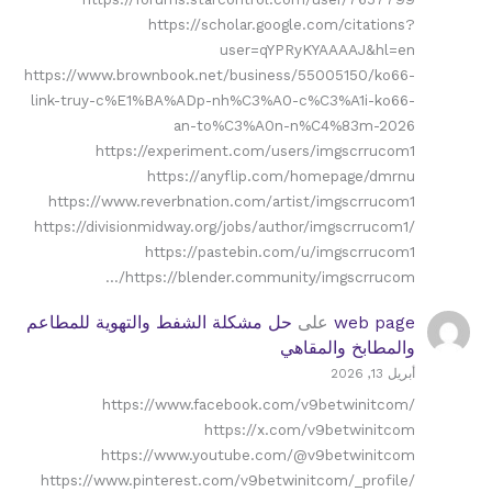
https://scholar.google.com/citations?
user=qYPRyKYAAAAJ&hl=en
https://www.brownbook.net/business/55005150/ko66-
link-truy-c%E1%BA%ADp-nh%C3%A0-c%C3%A1i-ko66-
an-to%C3%A0n-n%C4%83m-2026
https://experiment.com/users/imgscrrucom1
https://anyflip.com/homepage/dmrnu
https://www.reverbnation.com/artist/imgscrrucom1
https://divisionmidway.org/jobs/author/imgscrrucom1/
https://pastebin.com/u/imgscrrucom1
https://blender.community/imgscrrucom/…
web page
على
حل مشكلة الشفط والتهوية للمطاعم
والمطابخ والمقاهي
أبريل 13, 2026
https://www.facebook.com/v9betwinitcom/
https://x.com/v9betwinitcom
https://www.youtube.com/@v9betwinitcom
https://www.pinterest.com/v9betwinitcom/_profile/