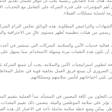
ة، هناك عدة خصائص رئيسية يجب أن تتوفر لضمان تقديم خدمات 
أهم المؤشرات على قدرة الشركة على التعامل مع التحديات الأمني
زمة لحماية ممتلكات العملاء.
لشهادات والتراخيص المطلوبة. هذه الوثائق تعكس التزام الشركة 
 رسمي من هيئات تنظيمية تُظهر مستوى عالٍ من الاحترافية والموث
يد فعالية خدمات الأمن والسلامة. الشركات التي تستثمر في أحدث ا
 أن تكون هذه التقنيات مرنة وسهلة الاستخدام، مما يسهل على الع
 لتطوير استراتيجيات الأمن والسلامة. يجب أن تتمتع الشركة با
الضروري أن يتمتع فريق العمل بخلفية قوية في تحليل المخاطر و
ي تلبي احتياجاتهم لتأمين سلامتهم وممتلكاتهم.
لتعاون بين كافة المعنيين في المنشأة. تبدأ العملية بتقييم ال
 تؤثر على سلامة الموظفين والبيئة. يتضمن ذلك تقييم المعدات،
ر، يمكن وضع خطة سلامة شاملة تأخذ في الاعتبار كل هذه العو