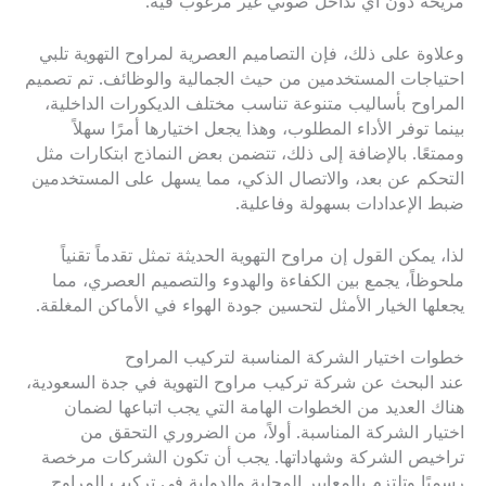
مريحة دون أي تداخل صوتي غير مرغوب فيه.
وعلاوة على ذلك، فإن التصاميم العصرية لمراوح التهوية تلبي
احتياجات المستخدمين من حيث الجمالية والوظائف. تم تصميم
المراوح بأساليب متنوعة تناسب مختلف الديكورات الداخلية،
بينما توفر الأداء المطلوب، وهذا يجعل اختيارها أمرًا سهلاً
وممتعًا. بالإضافة إلى ذلك، تتضمن بعض النماذج ابتكارات مثل
التحكم عن بعد، والاتصال الذكي، مما يسهل على المستخدمين
ضبط الإعدادات بسهولة وفاعلية.
لذا، يمكن القول إن مراوح التهوية الحديثة تمثل تقدماً تقنياً
ملحوظاً، يجمع بين الكفاءة والهدوء والتصميم العصري، مما
يجعلها الخيار الأمثل لتحسين جودة الهواء في الأماكن المغلقة.
خطوات اختيار الشركة المناسبة لتركيب المراوح
عند البحث عن شركة تركيب مراوح التهوية في جدة السعودية،
هناك العديد من الخطوات الهامة التي يجب اتباعها لضمان
اختيار الشركة المناسبة. أولاً، من الضروري التحقق من
تراخيص الشركة وشهاداتها. يجب أن تكون الشركات مرخصة
رسميًا وتلتزم بالمعايير المحلية والدولية في تركيب المراوح.