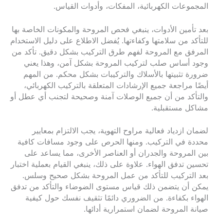
المجموعات الكهربائية، المفكات، وأدوات القياس.
بعد تأمين الأدوات، ينبغي فحص المروحة والمكونات الخاصة بها
للتأكد من سلامتها وكفاءتها. يُفضل الاطلاع على دليل الاستخدام
المرفق مع المروحة لفهم طرق التركيب بشكل دقيق. تأكد من
وجود أساس صلب لتركيب المروحة بشكل آمن، وهذا يعني
ضرورة تثبيتها بالأسلاك والتركيبات بشكل محكم. من المهم
أيضًا مراجعة جميع الإرشادات المتعلقة بالتركيب الكهربائي،
والتأكد من أن جميع الوصلات آمنة وصحيحة لتجنب أي عطل أو
مشاكل مستقبلية.
لضمان ازدياد فعالية مراوح التهوية، يجب الالتزام بمعايير
محددة في التركيب. ومنها الحرص على وجود مسافات كافية
بين المروحة والجدران أو العناصر الأخرى، مما يساعد على
تحسين تدفق الهواء. علاوة على ذلك، ينبغي القيام بعملية اختبار
بعد التركيب للتأكد من عمل المروحة بشكل صحيح وسلس.
يمكن أن يتضمن ذلك قياس مستوى الضوضاء والتأكد من تدفق
الهواء بكفاءة. من الضروري دائمًا تثقيف نفسك حول كيفية
صيانة المروحة لضمان استمرارية أدائها.