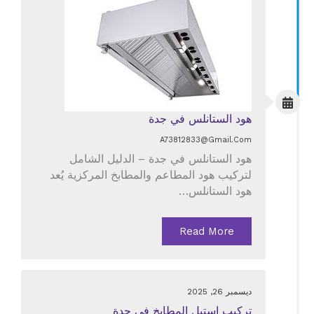
هود الستانلس في جدة
A73812833@gmail.com
هود الستانلس في جدة – الدليل الشامل
لتركيب هود المطاعم والمطابخ المركزية يُعد
هود الستانلس…
Read More
ديسمبر 26, 2025
تركيب استيل المطابخ في جدة