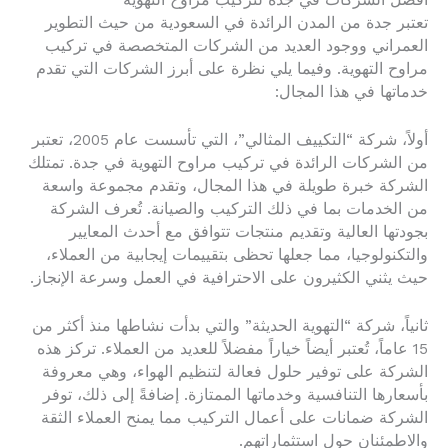
أفضل الشركات في جدة لتركيب مراوح التهوية
تعتبر جدة من المدن الرائدة في السعودية من حيث التطوير
العمراني ووجود العديد من الشركات المتخصصة في تركيب
مراوح التهوية. وفيما يلي نظرة على أبرز الشركات التي تقدم
خدماتها في هذا المجال:
أولاً، شركة “التكييف المثالي”، التي تأسست عام 2005، تعتبر
من الشركات الرائدة في تركيب مراوح التهوية في جدة. تمتلك
الشركة خبرة طويلة في هذا المجال، وتقدم مجموعة واسعة
من الخدمات بما في ذلك التركيب والصيانة. تُعرف الشركة
بجودتها العالية وتقديم منتجات تتوافق مع أحدث المعايير
والتكنولوجيا، مما جعلها تحظى بتقييمات إيجابية من العملاء،
حيث يثني الكثيرون على الاحترافية في العمل وسرعة الإنجاز.
ثانياً، شركة “التهوية الحديثة” والتي بدأت نشاطها منذ أكثر من
15 عاماً، تُعتبر أيضاً خياراً مفضلاً للعديد من العملاء. تركز هذه
الشركة على توفير حلول فعالة لتنظيم الهواء، وهي معروفة
بأسعارها التنافسية وخدماتها الممتازة. إضافةً إلى ذلك، توفر
الشركة ضمانات على أعمال التركيب مما يمنح العملاء الثقة
والاطمئنان حول استثماراتهم.