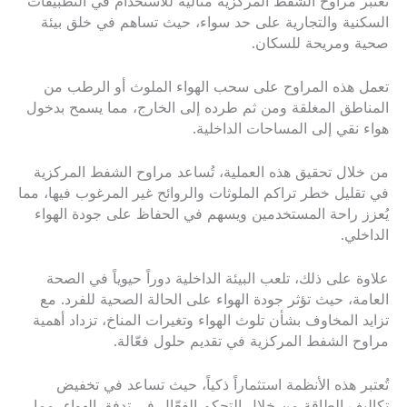
تعتبر مراوح الشفط المركزية مثالية للاستخدام في التطبيقات
السكنية والتجارية على حد سواء، حيث تساهم في خلق بيئة
صحية ومريحة للسكان.
تعمل هذه المراوح على سحب الهواء الملوث أو الرطب من
المناطق المغلقة ومن ثم طرده إلى الخارج، مما يسمح بدخول
هواء نقي إلى المساحات الداخلية.
من خلال تحقيق هذه العملية، تُساعد مراوح الشفط المركزية
في تقليل خطر تراكم الملوثات والروائح غير المرغوب فيها، مما
يُعزز راحة المستخدمين ويسهم في الحفاظ على جودة الهواء
الداخلي.
علاوة على ذلك، تلعب البيئة الداخلية دوراً حيوياً في الصحة
العامة، حيث تؤثر جودة الهواء على الحالة الصحية للفرد. مع
تزايد المخاوف بشأن تلوث الهواء وتغيرات المناخ، تزداد أهمية
مراوح الشفط المركزية في تقديم حلول فعّالة.
تُعتبر هذه الأنظمة استثماراً ذكياً، حيث تساعد في تخفيض
تكاليف الطاقة من خلال التحكم الفعّال في تدفق الهواء، مما