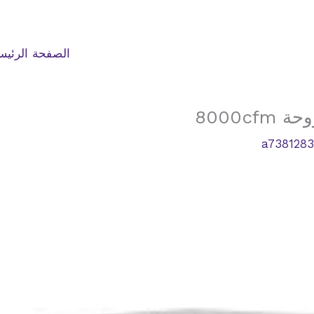
الصفحة الرئيس
8000c
a738128