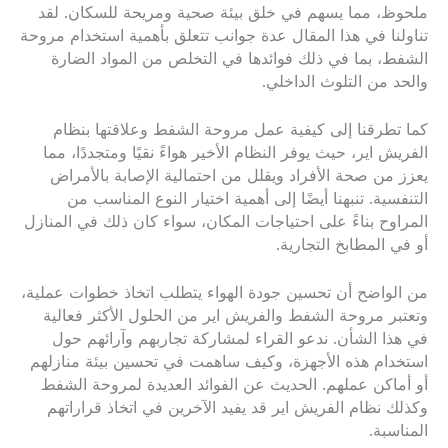
ملحوظ، مما يسهم في خلق بيئة صحية ومريحة للسكان. لقد
تناولنا في هذا المقال عدة جوانب تتعلق بأهمية استخدام مروحة
الشفط، بما في ذلك فوائدها في التخلص من المواد الضارة
والحد من التلوث الداخلي.
كما تطرقنا إلى كيفية عمل مروحة الشفط وعلاقتها بنظام
الفريش اير، حيث يوفر النظام الأخير هواءً نقيًا ومتجددًا، مما
يعزز من صحة الأفراد ويقلل من احتمالية الإصابة بالأمراض
التنفسية. تنبهنا أيضًا إلى أهمية اختيار النوع المناسب من
المراوح بناءً على احتياجات المكان، سواء كان ذلك في المنازل
أو في المطابخ التجارية.
من الواضح أن تحسين جودة الهواء يتطلب اتخاذ خطوات عملية،
وتعتبر مروحة الشفط والفريش اير من الحلول الأكثر فعالية
في هذا الشأن. ندعو القراء لمشاركة تجاربهم وآرائهم حول
استخدام هذه الأجهزة، وكيف ساهمت في تحسين بيئة منازلهم
أو أماكن عملهم. الحديث عن الفوائد العديدة لمروحة الشفط
وكذلك نظام الفريش اير قد يفيد الآخرين في اتخاذ قراراتهم
المناسبة.