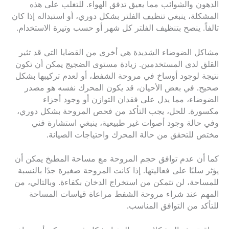
الدهون والشوائب مما يعيق تدفق الهواء. للتغلب على هذه
المشكلة، ينبغي تنظيف الفلتر بشكل دوري، أو استبداله إذا كان
تالفاً. ينصح بتنظيف الفلتر كل شهر أو حسب وتيرة الاستخدام.
مشاكل الضوضاء الشديدة هي أخرى من القضايا التي قد تثير
القلق لدى المستخدمين. زيادة مستوى الضجيج يمكن أن تكون
نتيجة لوجود أوساخ في مروحة الشفط، أو لعدم تركيبها بشكل
صحيح. في بعض الأحيان، قد يكون المحرك نفسه هو مصدر
الضوضاء، مما يدل على فقدان التوازن أو وجود أجزاء
مكسورة. للحل، يجب التأكد من فحص المروحة بشكل دوري،
وفي حالة وجود أصوات غير طبيعية، ينبغي استشارة فني
مختص للتحقق من حالة المحرك واحتياجات الصيانة.
كما أن عدم توافق حجم المروحة مع مساحة المطبخ يمكن أن
يؤثر سلبًا على فعاليتها. إذا كانت المروحة صغيرة جدًا بالنسبة
للمساحة، لن تتمكن من استخراج الدخان بكفاءة. وبالتالي، من
المهم عند شراء مروحة الشفط مراعاة قياسات المساحة
للتأكد من التوافق المناسب.