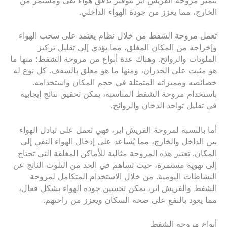
تتميز مروحة الفريش اير بتوفير تدفق هواء نقي ومستمر من
الخارج، مما يعزز من جودة الهواء الداخلي.
تعمل مروحة الشفط من خلال نظام يعتمد على سحب الهواء
وإخراجه من المكان المغلق، مما يؤدي إلى تقليل تركيز
الملوثات والروائح. وهناك عدة أنواع من مروحة الشفط؛ منها ما
هو مثبت على الجدران، ومنها ما هو معلق بالسقف. كل نوع له
خصائصه ومميزاته المتمثلة في حجم المكان واستخدامه.
باستخدام مروحة الشفط المناسبة، يمكن تحقيق نتائج إيجابية
في تقليل تواجد الدخان والروائح.
أما بالنسبة لمروحة الفريش اير، فهي تعمل على تبادل الهواء
بين الداخل والخارج، مما يُساعد على إدخال الهواء النقي إلى
المكان. تعتبر هذه المروحة مثالية للأماكن المغلقة التي تحتاج
إلى تهوية مستمرة، حيث تساهم في الحد من التلوث الناتج عن
النشاطات اليومية. من خلال الاستخدام المتكامل لمروحة
الشفط والفريش اير، يمكن تحسين جودة الهواء بشكل فعال،
مما يعود بالنفع على صحة السكان ويعزز من راحتهم.
أنواع مروحة الشفط