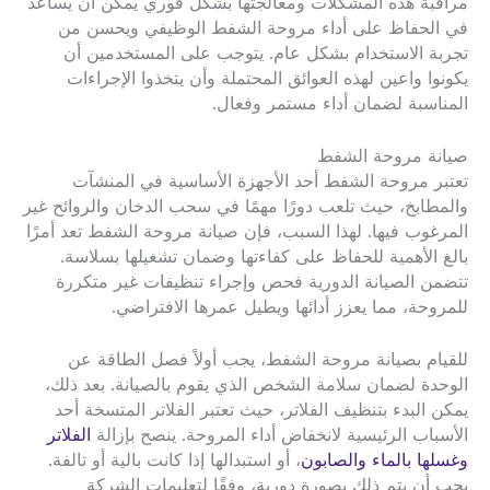
مراقبة هذه المشكلات ومعالجتها بشكل فوري يمكن أن يساعد
في الحفاظ على أداء مروحة الشفط الوظيفي ويحسن من
تجربة الاستخدام بشكل عام. يتوجب على المستخدمين أن
يكونوا واعين لهذه العوائق المحتملة وأن يتخذوا الإجراءات
المناسبة لضمان أداء مستمر وفعال.
صيانة مروحة الشفط
تعتبر مروحة الشفط أحد الأجهزة الأساسية في المنشآت
والمطابخ، حيث تلعب دورًا مهمًا في سحب الدخان والروائح غير
المرغوب فيها. لهذا السبب، فإن صيانة مروحة الشفط تعد أمرًا
بالغ الأهمية للحفاظ على كفاءتها وضمان تشغيلها بسلاسة.
تتضمن الصيانة الدورية فحص وإجراء تنظيفات غير متكررة
للمروحة، مما يعزز أدائها ويطيل عمرها الافتراضي.
للقيام بصيانة مروحة الشفط، يجب أولاً فصل الطاقة عن
الوحدة لضمان سلامة الشخص الذي يقوم بالصيانة. بعد ذلك،
يمكن البدء بتنظيف الفلاتر، حيث تعتبر الفلاتر المتسخة أحد
الأسباب الرئيسية لانخفاض أداء المروحة. ينصح بإزالة
الفلاتر
وغسلها بالماء والصابون
، أو استبدالها إذا كانت بالية أو تالفة.
يجب أن يتم ذلك بصورة دورية، وفقًا لتعليمات الشركة