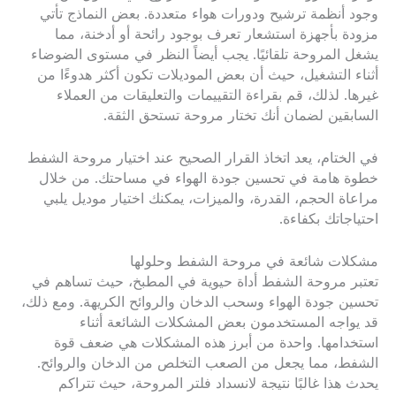
وجود أنظمة ترشيح ودورات هواء متعددة. بعض النماذج تأتي
مزودة بأجهزة استشعار تعرف بوجود رائحة أو أدخنة، مما
يشغل المروحة تلقائيًا. يجب أيضاً النظر في مستوى الضوضاء
أثناء التشغيل، حيث أن بعض الموديلات تكون أكثر هدوءًا من
غيرها. لذلك، قم بقراءة التقييمات والتعليقات من العملاء
السابقين لضمان أنك تختار مروحة تستحق الثقة.
في الختام، يعد اتخاذ القرار الصحيح عند اختيار مروحة الشفط
خطوة هامة في تحسين جودة الهواء في مساحتك. من خلال
مراعاة الحجم، القدرة، والميزات، يمكنك اختيار موديل يلبي
احتياجاتك بكفاءة.
مشكلات شائعة في مروحة الشفط وحلولها
تعتبر مروحة الشفط أداة حيوية في المطبخ، حيث تساهم في
تحسين جودة الهواء وسحب الدخان والروائح الكريهة. ومع ذلك،
قد يواجه المستخدمون بعض المشكلات الشائعة أثناء
استخدامها. واحدة من أبرز هذه المشكلات هي ضعف قوة
الشفط، مما يجعل من الصعب التخلص من الدخان والروائح.
يحدث هذا غالبًا نتيجة لانسداد فلتر المروحة، حيث تتراكم