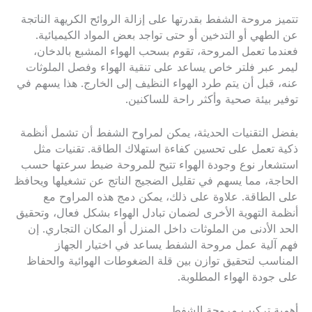
تتميز مروحة الشفط بقدرتها على إزالة الروائح الكريهة الناتجة
عن الطهي أو التدخين أو حتى تواجد بعض المواد الكيميائية.
فعندما تعمل المروحة، تقوم بسحب الهواء المشبع بالدخان،
ليمر عبر فلتر خاص يساعد على تنقية الهواء وفصل الملوثات
عنه، قبل أن يتم طرد الهواء النظيف إلى الخارج. هذا يسهم في
توفير بيئة صحية وأكثر راحة للساكنين.
بفضل التقنيات الحديثة، يمكن لمراوح الشفط أن تشمل أنظمة
ذكية تعمل على تحسين كفاءة استهلاك الطاقة. تقنيات مثل
استشعار نوع وجودة الهواء تتيح للمروحة ضبط سرعتها حسب
الحاجة، مما يسهم في تقليل الضجيج الناتج عن تشغيلها ويحافظ
على الطاقة. علاوة على ذلك، يمكن دمج هذه المراوح مع
أنظمة التهوية الأخرى لضمان تبادل الهواء بشكل فعال، وتحقيق
الحد الأدنى من الملوثات داخل المنزل أو المكان التجاري. إن
فهم آلية عمل مروحة الشفط يساعد في اختيار الجهاز
المناسب لتحقيق توازن بين قلة الضغوطات الهوائية والحفاظ
على جودة الهواء المطلوبة.
أهمية تركيب مروحة الشفط