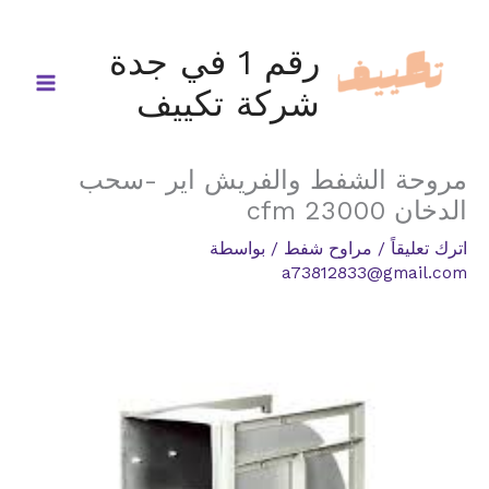
خطي
لى
رقم 1 في جدة
لمحتوى
شركة تكييف
مروحة الشفط والفريش اير -سحب
الدخان 23000 cfm
اترك تعليقاً
/
مراوح شفط
/ بواسطة
a73812833@gmail.com