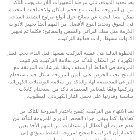
بعد تحديد الموقع، تأتي مرحلة التجهيزات اللازمة. يجب التأكد
من أن المروحة تتناسب مع حجم المكان والاحتياجات المحددة.
يمكن أيضا البحث عن نصائح حول أنواع مراوح الشفط المتاحة
في السوق وتحديد النوع الأفضل. من المهم أيضاً تجهيز الأدوات
اللازمة مثل مفك البراغي والمقص والمفاتيح؛ فكلما تم تجهيز
الأدوات مسبقًا، زادت فعالية التركيب.
الخطوة التالية هي عملية التركيب نفسها. قبل البدء، يجب فصل
الكهرباء عن المكان للتأكد من سلامة التركيب. يتم تثبيت
المروحة في الحائط أو السقف وفقًا للإرشادات المرفقة مع
المنتج. يجب الحرص على تأمين المروحة بشكل جيد باستخدام
البراغي المخصصة لها، والتأكد من سلامة التوصيلات الكهربائية
وتركيبها وفقًا للمعايير المعتمدة. تأكد من استخدام كابلات
مناسبة وقدرتها على تحمل التيار الكهربائي المطلوب.
بعد الانتهاء من التركيب، يُنصح باختبار المروحة للتأكد من
كفاءتها، كما ينبغي إجراء الفحص الدوري للمروحة للتأكد من
عدم حدوث أي أعطال أو انسدادات. من المهم الأخذ بعين
الاعتبار أن التركيب الصحيح لمروحة الشفط سيؤدي إلى