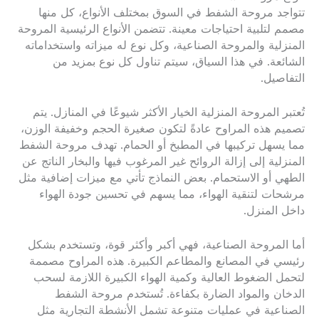
تتواجد مروحة الشفط في السوق بمختلف الأنواع، كل منها
مصمم لتلبية احتياجات معينة. تتضمن الأنواع الرئيسية المروحة
المنزلية والمروحة الصناعية، وكل نوع له ميزاته واستخداماته
الشائعة. في هذا السياق، سيتم تناول كل نوع بمزيد من
التفاصيل.
تُعتبر المروحة المنزلية الخيار الأكثر شيوعًا في المنازل. يتم
تصميم هذه المراوح عادةً لتكون صغيرة الحجم وخفيفة الوزن،
مما يسهل تركيبها في المطبخ أو الحمام. تهدف مروحة الشفط
المنزلية إلى إزالة الروائح غير المرغوب فيها والبخار الناتج عن
الطهي أو الاستحمام. بعض النماذج تأتي مع ميزات إضافية مثل
مرشحات لتنقية الهواء، مما يسهم في تحسين جودة الهواء
داخل المنزل.
أما المروحة الصناعية، فهي أكبر وأكثر قوة، وتستخدم بشكل
رئيسي في المصانع والمطاعم الكبيرة. هذه المراوح مصممة
لتحمل الضغوط العالية وكمية الهواء الكبيرة اللازمة لسحب
الدخان والمواد الضارة بكفاءة. تُستخدم مروحة الشفط
الصناعية في عمليات متنوعة تشمل الأنشطة التجارية مثل