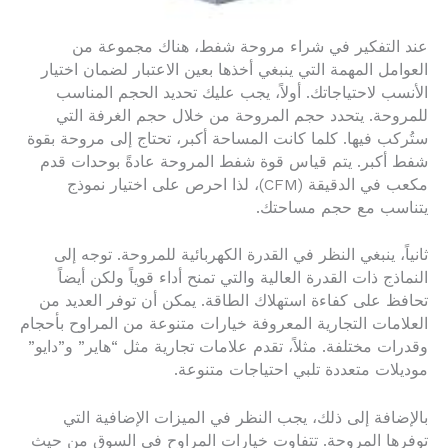
عند التفكير في شراء مروحة شفط، هناك مجموعة من
العوامل المهمة التي ينبغي أخذها بعين الاعتبار لضمان اختيار
الأنسب لاحتياجاتك. أولاً، يجب عليك تحديد الحجم المناسب
للمروحة. يتحدد حجم المروحة من خلال حجم الغرفة التي
ستُركب فيها. كلما كانت المساحة أكبر، تحتاج إلى مروحة بقوة
شفط أكبر. يتم قياس قوة شفط المروحة عادةً بوحدات قدم
مكعب في الدقيقة (CFM)، لذا احرص على اختيار نموذج
يتناسب مع حجم مساحتك.
ثانياً، ينبغي النظر في القدرة الكهربائية للمروحة. توجه إلى
النماذج ذات القدرة العالية والتي تمنح أداء قوياً ولكن أيضاً
تحافظ على كفاءة استهلاك الطاقة. يمكن أن توفر العديد من
العلامات التجارية المعروفة خيارات متنوعة من المراوح بأحجام
وقدرات مختلفة. مثلاً، تقدم علامات تجارية مثل “هاير” و”دايو”
موديلات متعددة تلبي احتياجات متنوعة.
بالإضافة إلى ذلك، يجب النظر في الميزات الإضافية التي
توفرها المروحة. تتفاوت خيارات المراوح في السوق من حيث