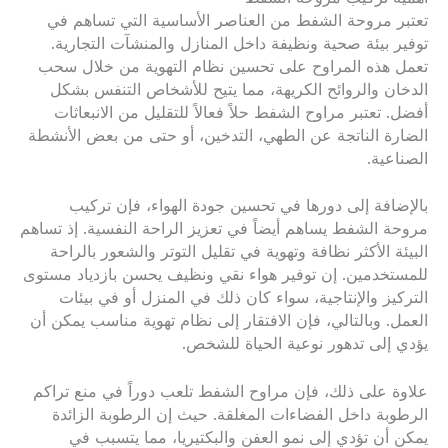
تعتبر مروحة الشفط من العناصر الأساسية التي تساهم في
توفير بيئة صحية ونظيفة داخل المنازل والمنشآت التجارية.
تعمل هذه المراوح على تحسين نظام التهوية من خلال سحب
الدخان والروائح الكريهة، مما يتيح للأشخاص التنفس بشكل
أفضل. تعتبر مراوح الشفط حلاً فعالاً للتقليل من الانبعاثات
الضارة الناتجة عن الطهي، التدخين، أو حتى من بعض الأنشطة
الصناعية.
بالإضافة إلى دورها في تحسين جودة الهواء، فإن تركيب
مروحة الشفط يساهم أيضاً في تعزيز الراحة النفسية. إذ تساهم
البيئة الأكثر نظافة وتهوية في تقليل التوتر والشعور بالراحة
للمستخدمين. إن توفير هواء نقي ونظيف يحسن بازدياد مستوى
التركيز والإنتاجية، سواء كان ذلك في المنزل أو في بيئات
العمل. وبالتالي، فإن الافتقار إلى نظام تهوية مناسب يمكن أن
يؤدي إلى تدهور نوعية الحياة للشخص.
علاوة على ذلك، فإن مراوح الشفط تلعب دوراً في منع تراكم
الرطوبة داخل الفضاءات المغلقة. حيث إن الرطوبة الزائدة
يمكن أن تؤدي إلى نمو العفن والبكتيريا، مما يتسبب في