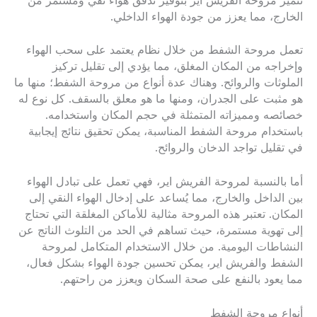
تتميز مروحة الفريش اير بتوفير تدفق هواء نقي ومستمر من
الخارج، مما يعزز من جودة الهواء الداخلي.
تعمل مروحة الشفط من خلال نظام يعتمد على سحب الهواء
وإخراجه من المكان المغلق، مما يؤدي إلى تقليل تركيز
الملوثات والروائح. وهناك عدة أنواع من مروحة الشفط؛ منها ما
هو مثبت على الجدران، ومنها ما هو معلق بالسقف. كل نوع له
خصائصه ومميزاته المتمثلة في حجم المكان واستخدامه.
باستخدام مروحة الشفط المناسبة، يمكن تحقيق نتائج إيجابية
في تقليل تواجد الدخان والروائح.
أما بالنسبة لمروحة الفريش اير، فهي تعمل على تبادل الهواء
بين الداخل والخارج، مما يُساعد على إدخال الهواء النقي إلى
المكان. تعتبر هذه المروحة مثالية للأماكن المغلقة التي تحتاج
إلى تهوية مستمرة، حيث تساهم في الحد من التلوث الناتج عن
النشاطات اليومية. من خلال الاستخدام المتكامل لمروحة
الشفط والفريش اير، يمكن تحسين جودة الهواء بشكل فعال،
مما يعود بالنفع على صحة السكان ويعزز من راحتهم.
أنواع مروحة الشفط