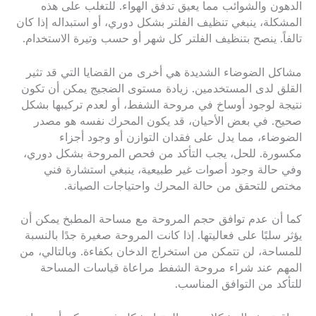
الدهون والشوائب مما يعيق تدفق الهواء. للتغلب على هذه
المشكلة، ينبغي تنظيف الفلتر بشكل دوري، أو استبداله إذا كان
تالفاً. ينصح بتنظيف الفلتر كل شهر أو حسب وتيرة الاستخدام.
مشاكل الضوضاء الشديدة هي أخرى من القضايا التي قد تثير
القلق لدى المستخدمين. زيادة مستوى الضجيج يمكن أن تكون
نتيجة لوجود أوساخ في مروحة الشفط، أو لعدم تركيبها بشكل
صحيح. في بعض الأحيان، قد يكون المحرك نفسه هو مصدر
الضوضاء، مما يدل على فقدان التوازن أو وجود أجزاء
مكسورة. للحل، يجب التأكد من فحص المروحة بشكل دوري،
وفي حالة وجود أصوات غير طبيعية، ينبغي استشارة فني
مختص للتحقق من حالة المحرك واحتياجات الصيانة.
كما أن عدم توافق حجم المروحة مع مساحة المطبخ يمكن أن
يؤثر سلبًا على فعاليتها. إذا كانت المروحة صغيرة جدًا بالنسبة
للمساحة، لن تتمكن من استخراج الدخان بكفاءة. وبالتالي، من
المهم عند شراء مروحة الشفط مراعاة قياسات المساحة
للتأكد من التوافق المناسب.