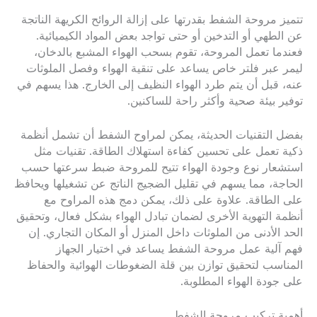
تتميز مروحة الشفط بقدرتها على إزالة الروائح الكريهة الناتجة
عن الطهي أو التدخين أو حتى تواجد بعض المواد الكيميائية.
فعندما تعمل المروحة، تقوم بسحب الهواء المشبع بالدخان،
ليمر عبر فلتر خاص يساعد على تنقية الهواء وفصل الملوثات
عنه، قبل أن يتم طرد الهواء النظيف إلى الخارج. هذا يسهم في
توفير بيئة صحية وأكثر راحة للساكنين.
بفضل التقنيات الحديثة، يمكن لمراوح الشفط أن تشمل أنظمة
ذكية تعمل على تحسين كفاءة استهلاك الطاقة. تقنيات مثل
استشعار نوع وجودة الهواء تتيح للمروحة ضبط سرعتها حسب
الحاجة، مما يسهم في تقليل الضجيج الناتج عن تشغيلها ويحافظ
على الطاقة. علاوة على ذلك، يمكن دمج هذه المراوح مع
أنظمة التهوية الأخرى لضمان تبادل الهواء بشكل فعال، وتحقيق
الحد الأدنى من الملوثات داخل المنزل أو المكان التجاري. إن
فهم آلية عمل مروحة الشفط يساعد في اختيار الجهاز
المناسب لتحقيق توازن بين قلة الضغوطات الهوائية والحفاظ
على جودة الهواء المطلوبة.
أهمية تركيب مروحة الشفط