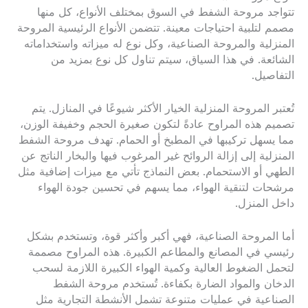
تتواجد مروحة الشفط في السوق بمختلف الأنواع، كل منها
مصمم لتلبية احتياجات معينة. تتضمن الأنواع الرئيسية المروحة
المنزلية والمروحة الصناعية، وكل نوع له ميزاته واستخداماته
الشائعة. في هذا السياق، سيتم تناول كل نوع بمزيد من
التفاصيل.
تُعتبر المروحة المنزلية الخيار الأكثر شيوعًا في المنازل. يتم
تصميم هذه المراوح عادةً لتكون صغيرة الحجم وخفيفة الوزن،
مما يسهل تركيبها في المطبخ أو الحمام. تهدف مروحة الشفط
المنزلية إلى إزالة الروائح غير المرغوب فيها والبخار الناتج عن
الطهي أو الاستحمام. بعض النماذج تأتي مع ميزات إضافية مثل
مرشحات لتنقية الهواء، مما يسهم في تحسين جودة الهواء
داخل المنزل.
أما المروحة الصناعية، فهي أكبر وأكثر قوة، وتستخدم بشكل
رئيسي في المصانع والمطاعم الكبيرة. هذه المراوح مصممة
لتحمل الضغوط العالية وكمية الهواء الكبيرة اللازمة لسحب
الدخان والمواد الضارة بكفاءة. تُستخدم مروحة الشفط
الصناعية في عمليات متنوعة تشمل الأنشطة التجارية مثل