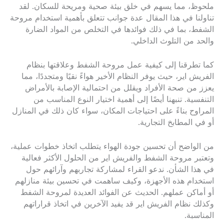
ملحوظ، مما يسهم في خلق بيئة صحية ومريحة للسكان. لقد
تناولنا في هذا المقال عدة جوانب تتعلق بأهمية استخدام مروحة
الشفط، بما في ذلك فوائدها في التخلص من المواد الضارة
والحد من التلوث الداخلي.
كما تطرقنا إلى كيفية عمل مروحة الشفط وعلاقتها بنظام
الفريش اير، حيث يوفر النظام الأخير هواءً نقيًا ومتجددًا، مما
يعزز من صحة الأفراد ويقلل من احتمالية الإصابة بالأمراض
التنفسية. تنبهنا أيضًا إلى أهمية اختيار النوع المناسب من
المراوح بناءً على احتياجات المكان، سواء كان ذلك في المنازل
أو في المطابخ التجارية.
من الواضح أن تحسين جودة الهواء يتطلب اتخاذ خطوات عملية،
وتعتبر مروحة الشفط والفريش اير من الحلول الأكثر فعالية
في هذا الشأن. ندعو القراء لمشاركة تجاربهم وآرائهم حول
استخدام هذه الأجهزة، وكيف ساهمت في تحسين بيئة منازلهم
أو أماكن عملهم. الحديث عن الفوائد العديدة لمروحة الشفط
وكذلك نظام الفريش اير قد يفيد الآخرين في اتخاذ قراراتهم
المناسبة.