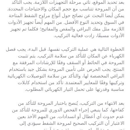
بعد تحديد الموقع، تأتي مرحلة التجهيزات اللازمة. يجب التأكد
من أن المروحة تتناسب مع حجم المكان والاحتياجات المحددة.
يمكن أيضا البحث عن نصائح حول أنواع مراوح الشفط المتاحة
في السوق وتحديد النوع الأفضل. من المهم أيضاً تجهيز الأدوات
اللازمة مثل مفك البراغي والمقص والمفاتيح؛ فكلما تم تجهيز
الأدوات مسبقًا، زادت فعالية التركيب.
الخطوة التالية هي عملية التركيب نفسها. قبل البدء، يجب فصل
الكهرباء عن المكان للتأكد من سلامة التركيب. يتم تثبيت
المروحة في الحائط أو السقف وفقًا للإرشادات المرفقة مع
المنتج. يجب الحرص على تأمين المروحة بشكل جيد باستخدام
البراغي المخصصة لها، والتأكد من سلامة التوصيلات الكهربائية
وتركيبها وفقًا للمعايير المعتمدة. تأكد من استخدام كابلات
مناسبة وقدرتها على تحمل التيار الكهربائي المطلوب.
بعد الانتهاء من التركيب، يُنصح باختبار المروحة للتأكد من
كفاءتها، كما ينبغي إجراء الفحص الدوري للمروحة للتأكد من
عدم حدوث أي أعطال أو انسدادات. من المهم الأخذ بعين
الاعتبار أن التركيب الصحيح لمروحة الشفط سيؤدي إلى