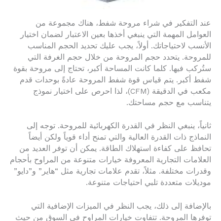
عند التفكير في شراء مروحة شفط، هناك مجموعة من
العوامل المهمة التي ينبغي أخذها بعين الاعتبار لضمان اختيار
الأنسب لاحتياجاتك. أولاً، يجب عليك تحديد الحجم المناسب
للمروحة. يتحدد حجم المروحة من خلال حجم الغرفة التي
ستُركب فيها. كلما كانت المساحة أكبر، تحتاج إلى مروحة بقوة
شفط أكبر. يتم قياس قوة شفط المروحة عادةً بوحدات قدم
مكعب في الدقيقة (CFM)، لذا احرص على اختيار نموذج
يتناسب مع حجم مساحتك.
ثانياً، ينبغي النظر في القدرة الكهربائية للمروحة. توجه إلى
النماذج ذات القدرة العالية والتي تمنح أداء قوياً ولكن أيضاً
تحافظ على كفاءة استهلاك الطاقة. يمكن أن توفر العديد من
العلامات التجارية المعروفة خيارات متنوعة من المراوح بأحجام
وقدرات مختلفة. مثلاً، تقدم علامات تجارية مثل “هاير” و”دايو”
موديلات متعددة تلبي احتياجات متنوعة.
بالإضافة إلى ذلك، يجب النظر في الميزات الإضافية التي
توفرها المروحة. تتفاوت خيارات المراوح في السوق من حيث