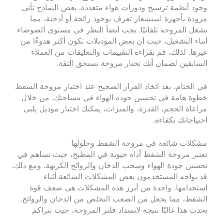
وجود أنظمة ترشيح ودورات هواء متعددة. بعض النماذج تأتي
مزودة بأجهزة استشعار تعرف بوجود رائحة أو أدخنة، مما
يشغل المروحة تلقائيًا. يجب أيضاً النظر في مستوى الضوضاء
أثناء التشغيل، حيث أن بعض الموديلات تكون أكثر هدوءًا من
غيرها. لذلك، قم بقراءة التقييمات والتعليقات من العملاء
السابقين لضمان أنك تختار مروحة تستحق الثقة.
في الختام، يعد اتخاذ القرار الصحيح عند اختيار مروحة الشفط
خطوة هامة في تحسين جودة الهواء في مساحتك. من خلال
مراعاة الحجم، القدرة، والميزات، يمكنك اختيار موديل يلبي
احتياجاتك بكفاءة.
مشكلات شائعة في مروحة الشفط وحلولها
تعتبر مروحة الشفط أداة حيوية في المطبخ، حيث تساهم في
تحسين جودة الهواء وسحب الدخان والروائح الكريهة. ومع ذلك،
قد يواجه المستخدمون بعض المشكلات الشائعة أثناء
استخدامها. واحدة من أبرز هذه المشكلات هي ضعف قوة
الشفط، مما يجعل من الصعب التخلص من الدخان والروائح.
يحدث هذا غالبًا نتيجة لانسداد فلتر المروحة، حيث تتراكم