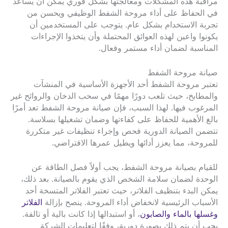
مراقبة هذه المشكلات ومعالجتها بشكل فوري يمكن أن يساعد
في الحفاظ على أداء مروحة الشفط الوظيفي ويحسن من
تجربة الاستخدام بشكل عام. يتوجب على المستخدمين أن
يكونوا واعين لهذه العوائق المحتملة وأن يتخذوا الإجراءات
المناسبة لضمان أداء مستمر وفعال.
صيانة مروحة الشفط
تعتبر مروحة الشفط أحد الأجهزة الأساسية في المنشآت
والمطابخ، حيث تلعب دورًا مهمًا في سحب الدخان والروائح غير
المرغوب فيها. لهذا السبب، فإن صيانة مروحة الشفط تعد أمرًا
بالغ الأهمية للحفاظ على كفاءتها وضمان تشغيلها بسلاسة.
تتضمن الصيانة الدورية فحص وإجراء تنظيفات غير متكررة
للمروحة، مما يعزز أدائها ويطيل عمرها الافتراضي.
للقيام بصيانة مروحة الشفط، يجب أولاً فصل الطاقة عن
الوحدة لضمان سلامة الشخص الذي يقوم بالصيانة. بعد ذلك،
يمكن البدء بتنظيف الفلاتر، حيث تعتبر الفلاتر المتسخة أحد
الأسباب الرئيسية لانخفاض أداء المروحة. ينصح بإزالة
الفلاتر
وغسلها بالماء والصابون
، أو استبدالها إذا كانت بالية أو تالفة.
يجب أن يتم ذلك بصورة دورية، وفقًا لتعليمات الشركة