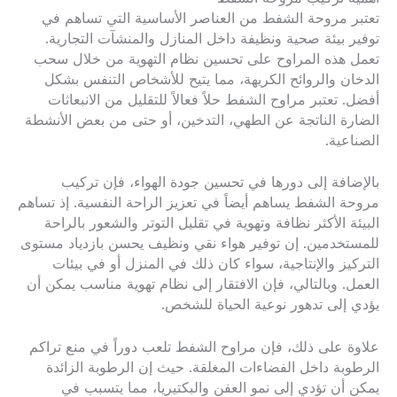
تعتبر مروحة الشفط من العناصر الأساسية التي تساهم في
توفير بيئة صحية ونظيفة داخل المنازل والمنشآت التجارية.
تعمل هذه المراوح على تحسين نظام التهوية من خلال سحب
الدخان والروائح الكريهة، مما يتيح للأشخاص التنفس بشكل
أفضل. تعتبر مراوح الشفط حلاً فعالاً للتقليل من الانبعاثات
الضارة الناتجة عن الطهي، التدخين، أو حتى من بعض الأنشطة
الصناعية.
بالإضافة إلى دورها في تحسين جودة الهواء، فإن تركيب
مروحة الشفط يساهم أيضاً في تعزيز الراحة النفسية. إذ تساهم
البيئة الأكثر نظافة وتهوية في تقليل التوتر والشعور بالراحة
للمستخدمين. إن توفير هواء نقي ونظيف يحسن بازدياد مستوى
التركيز والإنتاجية، سواء كان ذلك في المنزل أو في بيئات
العمل. وبالتالي، فإن الافتقار إلى نظام تهوية مناسب يمكن أن
يؤدي إلى تدهور نوعية الحياة للشخص.
علاوة على ذلك، فإن مراوح الشفط تلعب دوراً في منع تراكم
الرطوبة داخل الفضاءات المغلقة. حيث إن الرطوبة الزائدة
يمكن أن تؤدي إلى نمو العفن والبكتيريا، مما يتسبب في