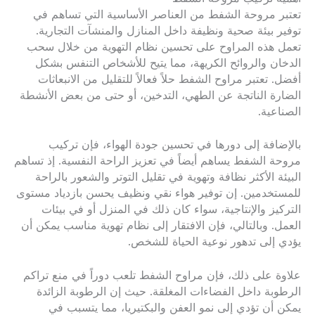
تعتبر مروحة الشفط من العناصر الأساسية التي تساهم في
توفير بيئة صحية ونظيفة داخل المنازل والمنشآت التجارية.
تعمل هذه المراوح على تحسين نظام التهوية من خلال سحب
الدخان والروائح الكريهة، مما يتيح للأشخاص التنفس بشكل
أفضل. تعتبر مراوح الشفط حلاً فعالاً للتقليل من الانبعاثات
الضارة الناتجة عن الطهي، التدخين، أو حتى من بعض الأنشطة
الصناعية.
بالإضافة إلى دورها في تحسين جودة الهواء، فإن تركيب
مروحة الشفط يساهم أيضاً في تعزيز الراحة النفسية. إذ تساهم
البيئة الأكثر نظافة وتهوية في تقليل التوتر والشعور بالراحة
للمستخدمين. إن توفير هواء نقي ونظيف يحسن بازدياد مستوى
التركيز والإنتاجية، سواء كان ذلك في المنزل أو في بيئات
العمل. وبالتالي، فإن الافتقار إلى نظام تهوية مناسب يمكن أن
يؤدي إلى تدهور نوعية الحياة للشخص.
علاوة على ذلك، فإن مراوح الشفط تلعب دوراً في منع تراكم
الرطوبة داخل الفضاءات المغلقة. حيث إن الرطوبة الزائدة
يمكن أن تؤدي إلى نمو العفن والبكتيريا، مما يتسبب في