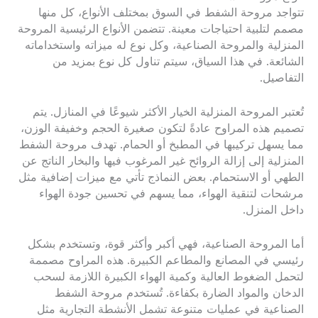
تتواجد مروحة الشفط في السوق بمختلف الأنواع، كل منها
مصمم لتلبية احتياجات معينة. تتضمن الأنواع الرئيسية المروحة
المنزلية والمروحة الصناعية، وكل نوع له ميزاته واستخداماته
الشائعة. في هذا السياق، سيتم تناول كل نوع بمزيد من
التفاصيل.
تُعتبر المروحة المنزلية الخيار الأكثر شيوعًا في المنازل. يتم
تصميم هذه المراوح عادةً لتكون صغيرة الحجم وخفيفة الوزن،
مما يسهل تركيبها في المطبخ أو الحمام. تهدف مروحة الشفط
المنزلية إلى إزالة الروائح غير المرغوب فيها والبخار الناتج عن
الطهي أو الاستحمام. بعض النماذج تأتي مع ميزات إضافية مثل
مرشحات لتنقية الهواء، مما يسهم في تحسين جودة الهواء
داخل المنزل.
أما المروحة الصناعية، فهي أكبر وأكثر قوة، وتستخدم بشكل
رئيسي في المصانع والمطاعم الكبيرة. هذه المراوح مصممة
لتحمل الضغوط العالية وكمية الهواء الكبيرة اللازمة لسحب
الدخان والمواد الضارة بكفاءة. تُستخدم مروحة الشفط
الصناعية في عمليات متنوعة تشمل الأنشطة التجارية مثل