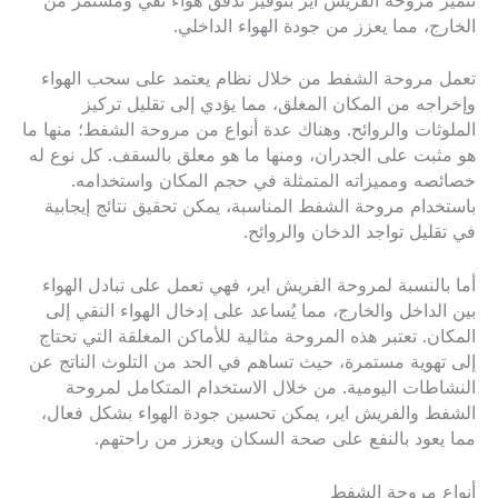
تتميز مروحة الفريش اير بتوفير تدفق هواء نقي ومستمر من
الخارج، مما يعزز من جودة الهواء الداخلي.
تعمل مروحة الشفط من خلال نظام يعتمد على سحب الهواء
وإخراجه من المكان المغلق، مما يؤدي إلى تقليل تركيز
الملوثات والروائح. وهناك عدة أنواع من مروحة الشفط؛ منها ما
هو مثبت على الجدران، ومنها ما هو معلق بالسقف. كل نوع له
خصائصه ومميزاته المتمثلة في حجم المكان واستخدامه.
باستخدام مروحة الشفط المناسبة، يمكن تحقيق نتائج إيجابية
في تقليل تواجد الدخان والروائح.
أما بالنسبة لمروحة الفريش اير، فهي تعمل على تبادل الهواء
بين الداخل والخارج، مما يُساعد على إدخال الهواء النقي إلى
المكان. تعتبر هذه المروحة مثالية للأماكن المغلقة التي تحتاج
إلى تهوية مستمرة، حيث تساهم في الحد من التلوث الناتج عن
النشاطات اليومية. من خلال الاستخدام المتكامل لمروحة
الشفط والفريش اير، يمكن تحسين جودة الهواء بشكل فعال،
مما يعود بالنفع على صحة السكان ويعزز من راحتهم.
أنواع مروحة الشفط