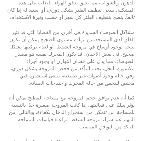
الدهون والشوائب مما يعيق تدفق الهواء. للتغلب على هذه
المشكلة، ينبغي تنظيف الفلتر بشكل دوري، أو استبداله إذا كان
تالفاً. ينصح بتنظيف الفلتر كل شهر أو حسب وتيرة الاستخدام.
مشاكل الضوضاء الشديدة هي أخرى من القضايا التي قد تثير
القلق لدى المستخدمين. زيادة مستوى الضجيج يمكن أن تكون
نتيجة لوجود أوساخ في مروحة الشفط، أو لعدم تركيبها بشكل
صحيح. في بعض الأحيان، قد يكون المحرك نفسه هو مصدر
الضوضاء، مما يدل على فقدان التوازن أو وجود أجزاء
مكسورة. للحل، يجب التأكد من فحص المروحة بشكل دوري،
وفي حالة وجود أصوات غير طبيعية، ينبغي استشارة فني
مختص للتحقق من حالة المحرك واحتياجات الصيانة.
كما أن عدم توافق حجم المروحة مع مساحة المطبخ يمكن أن
يؤثر سلبًا على فعاليتها. إذا كانت المروحة صغيرة جدًا بالنسبة
للمساحة، لن تتمكن من استخراج الدخان بكفاءة. وبالتالي، من
المهم عند شراء مروحة الشفط مراعاة قياسات المساحة
للتأكد من التوافق المناسب.