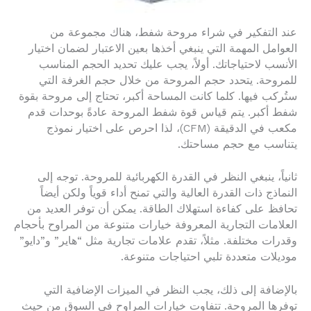
عند التفكير في شراء مروحة شفط، هناك مجموعة من
العوامل المهمة التي ينبغي أخذها بعين الاعتبار لضمان اختيار
الأنسب لاحتياجاتك. أولاً، يجب عليك تحديد الحجم المناسب
للمروحة. يتحدد حجم المروحة من خلال حجم الغرفة التي
ستُركب فيها. كلما كانت المساحة أكبر، تحتاج إلى مروحة بقوة
شفط أكبر. يتم قياس قوة شفط المروحة عادةً بوحدات قدم
مكعب في الدقيقة (CFM)، لذا احرص على اختيار نموذج
يتناسب مع حجم مساحتك.
ثانياً، ينبغي النظر في القدرة الكهربائية للمروحة. توجه إلى
النماذج ذات القدرة العالية والتي تمنح أداء قوياً ولكن أيضاً
تحافظ على كفاءة استهلاك الطاقة. يمكن أن توفر العديد من
العلامات التجارية المعروفة خيارات متنوعة من المراوح بأحجام
وقدرات مختلفة. مثلاً، تقدم علامات تجارية مثل “هاير” و”دايو”
موديلات متعددة تلبي احتياجات متنوعة.
بالإضافة إلى ذلك، يجب النظر في الميزات الإضافية التي
توفرها المروحة. تتفاوت خيارات المراوح في السوق من حيث