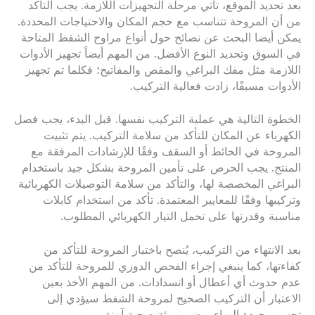
بعد تحديد الموقع، تأتي مرحلة التجهيزات اللازمة. يجب التأكد
من أن المروحة تتناسب مع حجم المكان والاحتياجات المحددة.
يمكن أيضا البحث عن نصائح حول أنواع مراوح الشفط المتاحة
في السوق وتحديد النوع الأفضل. من المهم أيضاً تجهيز الأدوات
اللازمة مثل مفك البراغي والمقص والمفاتيح؛ فكلما تم تجهيز
الأدوات مسبقًا، زادت فعالية التركيب.
الخطوة التالية هي عملية التركيب نفسها. قبل البدء، يجب فصل
الكهرباء عن المكان للتأكد من سلامة التركيب. يتم تثبيت
المروحة في الحائط أو السقف وفقًا للإرشادات المرفقة مع
المنتج. يجب الحرص على تأمين المروحة بشكل جيد باستخدام
البراغي المخصصة لها، والتأكد من سلامة التوصيلات الكهربائية
وتركيبها وفقًا للمعايير المعتمدة. تأكد من استخدام كابلات
مناسبة وقدرتها على تحمل التيار الكهربائي المطلوب.
بعد الانتهاء من التركيب، يُنصح باختبار المروحة للتأكد من
كفاءتها، كما ينبغي إجراء الفحص الدوري للمروحة للتأكد من
عدم حدوث أي أعطال أو انسدادات. من المهم الأخذ بعين
الاعتبار أن التركيب الصحيح لمروحة الشفط سيؤدي إلى