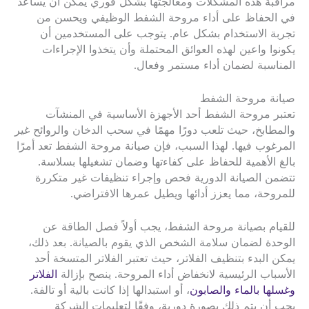
مراقبة هذه المشكلات ومعالجتها بشكل فوري يمكن أن يساعد
في الحفاظ على أداء مروحة الشفط الوظيفي ويحسن من
تجربة الاستخدام بشكل عام. يتوجب على المستخدمين أن
يكونوا واعين لهذه العوائق المحتملة وأن يتخذوا الإجراءات
المناسبة لضمان أداء مستمر وفعال.
صيانة مروحة الشفط
تعتبر مروحة الشفط أحد الأجهزة الأساسية في المنشآت
والمطابخ، حيث تلعب دورًا مهمًا في سحب الدخان والروائح غير
المرغوب فيها. لهذا السبب، فإن صيانة مروحة الشفط تعد أمرًا
بالغ الأهمية للحفاظ على كفاءتها وضمان تشغيلها بسلاسة.
تتضمن الصيانة الدورية فحص وإجراء تنظيفات غير متكررة
للمروحة، مما يعزز أدائها ويطيل عمرها الافتراضي.
للقيام بصيانة مروحة الشفط، يجب أولاً فصل الطاقة عن
الوحدة لضمان سلامة الشخص الذي يقوم بالصيانة. بعد ذلك،
يمكن البدء بتنظيف الفلاتر، حيث تعتبر الفلاتر المتسخة أحد
الأسباب الرئيسية لانخفاض أداء المروحة. ينصح بإزالة
الفلاتر
وغسلها بالماء والصابون
، أو استبدالها إذا كانت بالية أو تالفة.
يجب أن يتم ذلك بصورة دورية، وفقًا لتعليمات الشركة