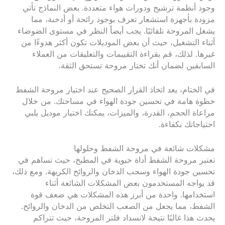
وجود أنظمة ترشيح ودورات هواء متعددة. بعض النماذج تأتي
مزودة بأجهزة استشعار تعرف بوجود رائحة أو أدخنة، مما
يشغل المروحة تلقائيًا. يجب أيضاً النظر في مستوى الضوضاء
أثناء التشغيل، حيث أن بعض الموديلات تكون أكثر هدوءًا من
غيرها. لذلك، قم بقراءة التقييمات والتعليقات من العملاء
السابقين لضمان أنك تختار مروحة تستحق الثقة.
في الختام، يعد اتخاذ القرار الصحيح عند اختيار مروحة الشفط
خطوة هامة في تحسين جودة الهواء في مساحتك. من خلال
مراعاة الحجم، القدرة، والميزات، يمكنك اختيار موديل يلبي
احتياجاتك بكفاءة.
مشكلات شائعة في مروحة الشفط وحلولها
تعتبر مروحة الشفط أداة حيوية في المطبخ، حيث تساهم في
تحسين جودة الهواء وسحب الدخان والروائح الكريهة. ومع ذلك،
قد يواجه المستخدمون بعض المشكلات الشائعة أثناء
استخدامها. واحدة من أبرز هذه المشكلات هي ضعف قوة
الشفط، مما يجعل من الصعب التخلص من الدخان والروائح.
يحدث هذا غالبًا نتيجة لانسداد فلتر المروحة، حيث تتراكم