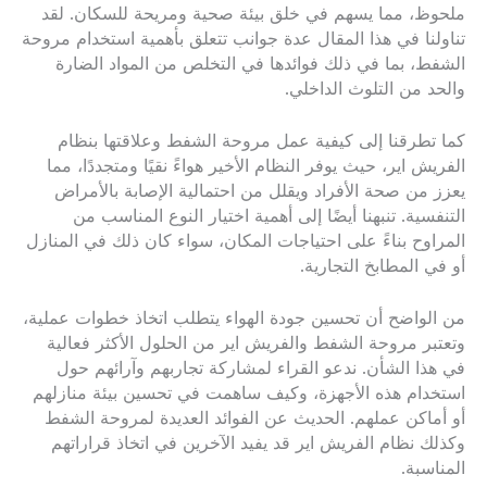
ملحوظ، مما يسهم في خلق بيئة صحية ومريحة للسكان. لقد
تناولنا في هذا المقال عدة جوانب تتعلق بأهمية استخدام مروحة
الشفط، بما في ذلك فوائدها في التخلص من المواد الضارة
والحد من التلوث الداخلي.
كما تطرقنا إلى كيفية عمل مروحة الشفط وعلاقتها بنظام
الفريش اير، حيث يوفر النظام الأخير هواءً نقيًا ومتجددًا، مما
يعزز من صحة الأفراد ويقلل من احتمالية الإصابة بالأمراض
التنفسية. تنبهنا أيضًا إلى أهمية اختيار النوع المناسب من
المراوح بناءً على احتياجات المكان، سواء كان ذلك في المنازل
أو في المطابخ التجارية.
من الواضح أن تحسين جودة الهواء يتطلب اتخاذ خطوات عملية،
وتعتبر مروحة الشفط والفريش اير من الحلول الأكثر فعالية
في هذا الشأن. ندعو القراء لمشاركة تجاربهم وآرائهم حول
استخدام هذه الأجهزة، وكيف ساهمت في تحسين بيئة منازلهم
أو أماكن عملهم. الحديث عن الفوائد العديدة لمروحة الشفط
وكذلك نظام الفريش اير قد يفيد الآخرين في اتخاذ قراراتهم
المناسبة.