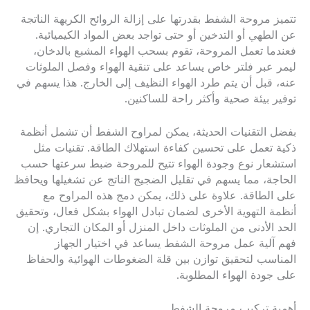
تتميز مروحة الشفط بقدرتها على إزالة الروائح الكريهة الناتجة
عن الطهي أو التدخين أو حتى تواجد بعض المواد الكيميائية.
فعندما تعمل المروحة، تقوم بسحب الهواء المشبع بالدخان،
ليمر عبر فلتر خاص يساعد على تنقية الهواء وفصل الملوثات
عنه، قبل أن يتم طرد الهواء النظيف إلى الخارج. هذا يسهم في
توفير بيئة صحية وأكثر راحة للساكنين.
بفضل التقنيات الحديثة، يمكن لمراوح الشفط أن تشمل أنظمة
ذكية تعمل على تحسين كفاءة استهلاك الطاقة. تقنيات مثل
استشعار نوع وجودة الهواء تتيح للمروحة ضبط سرعتها حسب
الحاجة، مما يسهم في تقليل الضجيج الناتج عن تشغيلها ويحافظ
على الطاقة. علاوة على ذلك، يمكن دمج هذه المراوح مع
أنظمة التهوية الأخرى لضمان تبادل الهواء بشكل فعال، وتحقيق
الحد الأدنى من الملوثات داخل المنزل أو المكان التجاري. إن
فهم آلية عمل مروحة الشفط يساعد في اختيار الجهاز
المناسب لتحقيق توازن بين قلة الضغوطات الهوائية والحفاظ
على جودة الهواء المطلوبة.
أهمية تركيب مروحة الشفط