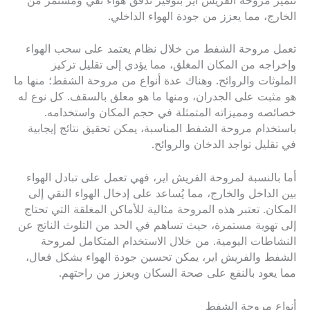
تتميز مروحة الفريش اير بتوفير تدفق هواء نقي ومستمر من
الخارج، مما يعزز من جودة الهواء الداخلي.
تعمل مروحة الشفط من خلال نظام يعتمد على سحب الهواء
وإخراجه من المكان المغلق، مما يؤدي إلى تقليل تركيز
الملوثات والروائح. وهناك عدة أنواع من مروحة الشفط؛ منها ما
هو مثبت على الجدران، ومنها ما هو معلق بالسقف. كل نوع له
خصائصه ومميزاته المتمثلة في حجم المكان واستخدامه.
باستخدام مروحة الشفط المناسبة، يمكن تحقيق نتائج إيجابية
في تقليل تواجد الدخان والروائح.
أما بالنسبة لمروحة الفريش اير، فهي تعمل على تبادل الهواء
بين الداخل والخارج، مما يُساعد على إدخال الهواء النقي إلى
المكان. تعتبر هذه المروحة مثالية للأماكن المغلقة التي تحتاج
إلى تهوية مستمرة، حيث تساهم في الحد من التلوث الناتج عن
النشاطات اليومية. من خلال الاستخدام المتكامل لمروحة
الشفط والفريش اير، يمكن تحسين جودة الهواء بشكل فعال،
مما يعود بالنفع على صحة السكان ويعزز من راحتهم.
أنواع مروحة الشفط