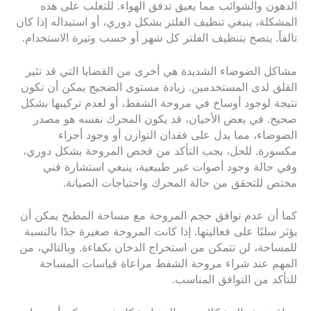
الدهون والشوائب مما يعيق تدفق الهواء. للتغلب على هذه
المشكلة، ينبغي تنظيف الفلتر بشكل دوري، أو استبداله إذا كان
تالفاً. ينصح بتنظيف الفلتر كل شهر أو حسب وتيرة الاستخدام.
مشاكل الضوضاء الشديدة هي أخرى من القضايا التي قد تثير
القلق لدى المستخدمين. زيادة مستوى الضجيج يمكن أن تكون
نتيجة لوجود أوساخ في مروحة الشفط، أو لعدم تركيبها بشكل
صحيح. في بعض الأحيان، قد يكون المحرك نفسه هو مصدر
الضوضاء، مما يدل على فقدان التوازن أو وجود أجزاء
مكسورة. للحل، يجب التأكد من فحص المروحة بشكل دوري،
وفي حالة وجود أصوات غير طبيعية، ينبغي استشارة فني
مختص للتحقق من حالة المحرك واحتياجات الصيانة.
كما أن عدم توافق حجم المروحة مع مساحة المطبخ يمكن أن
يؤثر سلبًا على فعاليتها. إذا كانت المروحة صغيرة جدًا بالنسبة
للمساحة، لن تتمكن من استخراج الدخان بكفاءة. وبالتالي، من
المهم عند شراء مروحة الشفط مراعاة قياسات المساحة
للتأكد من التوافق المناسب.