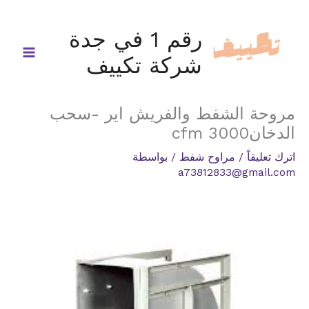
خطي
لى
رقم 1 في جدة
لمحتوى
شركة تكييف
مروحة الشفط والفريش اير -سحب
الدخان3000 cfm
اترك تعليقاً
/
مراوح شفط
/ بواسطة
a73812833@gmail.com