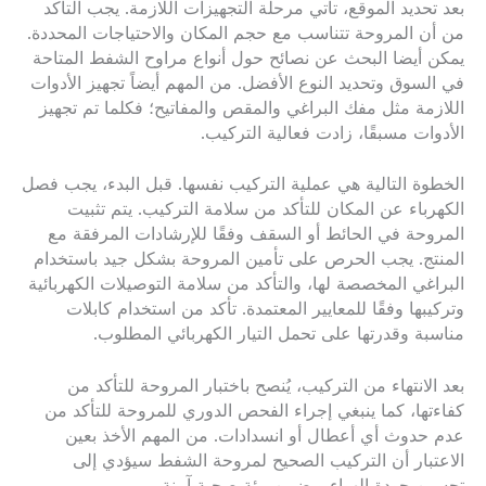
بعد تحديد الموقع، تأتي مرحلة التجهيزات اللازمة. يجب التأكد
من أن المروحة تتناسب مع حجم المكان والاحتياجات المحددة.
يمكن أيضا البحث عن نصائح حول أنواع مراوح الشفط المتاحة
في السوق وتحديد النوع الأفضل. من المهم أيضاً تجهيز الأدوات
اللازمة مثل مفك البراغي والمقص والمفاتيح؛ فكلما تم تجهيز
الأدوات مسبقًا، زادت فعالية التركيب.
الخطوة التالية هي عملية التركيب نفسها. قبل البدء، يجب فصل
الكهرباء عن المكان للتأكد من سلامة التركيب. يتم تثبيت
المروحة في الحائط أو السقف وفقًا للإرشادات المرفقة مع
المنتج. يجب الحرص على تأمين المروحة بشكل جيد باستخدام
البراغي المخصصة لها، والتأكد من سلامة التوصيلات الكهربائية
وتركيبها وفقًا للمعايير المعتمدة. تأكد من استخدام كابلات
مناسبة وقدرتها على تحمل التيار الكهربائي المطلوب.
بعد الانتهاء من التركيب، يُنصح باختبار المروحة للتأكد من
كفاءتها، كما ينبغي إجراء الفحص الدوري للمروحة للتأكد من
عدم حدوث أي أعطال أو انسدادات. من المهم الأخذ بعين
الاعتبار أن التركيب الصحيح لمروحة الشفط سيؤدي إلى