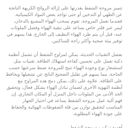
تتميز مروحة الشفط بقدرتها على إزالة الروائح الكريهة الناتجة
عن الطهي أو التدخين أو حتى تواجد بعض المواد الكيميائية.
فعندما تعمل المروحة، تقوم بسحب الهواء المشبع بالدخان،
ليمر عبر فلتر خاص يساعد على تنقية الهواء وفصل الملوثات
عنه، قبل أن يتم طرد الهواء النظيف إلى الخارج. هذا يسهم في
توفير بيئة صحية وأكثر راحة للساكنين.
بفضل التقنيات الحديثة، يمكن لمراوح الشفط أن تشمل أنظمة
ذكية تعمل على تحسين كفاءة استهلاك الطاقة. تقنيات مثل
استشعار نوع وجودة الهواء تتيح للمروحة ضبط سرعتها حسب
الحاجة، مما يسهم في تقليل الضجيج الناتج عن تشغيلها ويحافظ
على الطاقة. علاوة على ذلك، يمكن دمج هذه المراوح مع
أنظمة التهوية الأخرى لضمان تبادل الهواء بشكل فعال، وتحقيق
الحد الأدنى من الملوثات داخل المنزل أو المكان التجاري. إن
فهم آلية عمل مروحة الشفط يساعد في اختيار الجهاز
المناسب لتحقيق توازن بين قلة الضغوطات الهوائية والحفاظ
على جودة الهواء المطلوبة.
أهمية تركيب مروحة الشفط