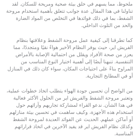
ملحوظ، مما يسهم في خلق بيئة صحية ومريحة للسكان. لقد
تناولنا في هذا المقال عدة جوانب تتعلق بأهمية استخدام مروحة
الشفط، بما في ذلك فوائدها في التخلص من المواد الضارة
والحد من التلوث الداخلي.
كما تطرقنا إلى كيفية عمل مروحة الشفط وعلاقتها بنظام
الفريش اير، حيث يوفر النظام الأخير هواءً نقيًا ومتجددًا، مما
يعزز من صحة الأفراد ويقلل من احتمالية الإصابة بالأمراض
التنفسية. تنبهنا أيضًا إلى أهمية اختيار النوع المناسب من
المراوح بناءً على احتياجات المكان، سواء كان ذلك في المنازل
أو في المطابخ التجارية.
من الواضح أن تحسين جودة الهواء يتطلب اتخاذ خطوات عملية،
وتعتبر مروحة الشفط والفريش اير من الحلول الأكثر فعالية
في هذا الشأن. ندعو القراء لمشاركة تجاربهم وآرائهم حول
استخدام هذه الأجهزة، وكيف ساهمت في تحسين بيئة منازلهم
أو أماكن عملهم. الحديث عن الفوائد العديدة لمروحة الشفط
وكذلك نظام الفريش اير قد يفيد الآخرين في اتخاذ قراراتهم
المناسبة.