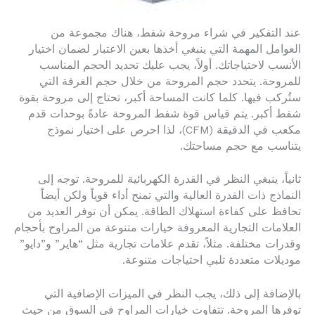
عند التفكير في شراء مروحة شفط، هناك مجموعة من
العوامل المهمة التي ينبغي أخذها بعين الاعتبار لضمان اختيار
الأنسب لاحتياجاتك. أولاً، يجب عليك تحديد الحجم المناسب
للمروحة. يتحدد حجم المروحة من خلال حجم الغرفة التي
ستُركب فيها. كلما كانت المساحة أكبر، تحتاج إلى مروحة بقوة
شفط أكبر. يتم قياس قوة شفط المروحة عادةً بوحدات قدم
مكعب في الدقيقة (CFM)، لذا احرص على اختيار نموذج
يتناسب مع حجم مساحتك.
ثانياً، ينبغي النظر في القدرة الكهربائية للمروحة. توجه إلى
النماذج ذات القدرة العالية والتي تمنح أداء قوياً ولكن أيضاً
تحافظ على كفاءة استهلاك الطاقة. يمكن أن توفر العديد من
العلامات التجارية المعروفة خيارات متنوعة من المراوح بأحجام
وقدرات مختلفة. مثلاً، تقدم علامات تجارية مثل “هاير” و”دايو”
موديلات متعددة تلبي احتياجات متنوعة.
بالإضافة إلى ذلك، يجب النظر في الميزات الإضافية التي
توفرها المروحة. تتفاوت خيارات المراوح في السوق من حيث