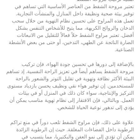
تعتبر مروحة الشفط من العناصر الأساسية التي تساهم في
توفير بيئة صحية ونظيفة داخل المنازل والمنشآت التجارية.
تعمل هذه المراوح على تحسين نظام التهوية من خلال سحب
الدخان والروائح الكريهة، مما يتيح للأشخاص التنفس بشكل
أفضل. تعتبر مراوح الشفط حلاً فعالاً للتقليل من الانبعاثات
الضارة الناتجة عن الطهي، التدخين، أو حتى من بعض الأنشطة
الصناعية.
بالإضافة إلى دورها في تحسين جودة الهواء، فإن تركيب
مروحة الشفط يساهم أيضاً في تعزيز الراحة النفسية. إذ تساهم
البيئة الأكثر نظافة وتهوية في تقليل التوتر والشعور بالراحة
للمستخدمين. إن توفير هواء نقي ونظيف يحسن بازدياد مستوى
التركيز والإنتاجية، سواء كان ذلك في المنزل أو في بيئات
العمل. وبالتالي، فإن الافتقار إلى نظام تهوية مناسب يمكن أن
يؤدي إلى تدهور نوعية الحياة للشخص.
علاوة على ذلك، فإن مراوح الشفط تلعب دوراً في منع تراكم
الرطوبة داخل الفضاءات المغلقة. حيث إن الرطوبة الزائدة
يمكن أن تؤدي إلى نمو العفن والبكتيريا، مما يتسبب في