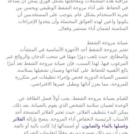
مراقبة هذه المشكلات ومعالجتها بشكل فوري يمكن أن يساعد
في الحفاظ على أداء مروحة الشفط الوظيفي ويحسن من
تجربة الاستخدام بشكل عام. يتوجب على المستخدمين أن
يكونوا واعين لهذه العوائق المحتملة وأن يتخذوا الإجراءات
المناسبة لضمان أداء مستمر وفعال.
صيانة مروحة الشفط
تعتبر مروحة الشفط أحد الأجهزة الأساسية في المنشآت
والمطابخ، حيث تلعب دورًا مهمًا في سحب الدخان والروائح غير
المرغوب فيها. لهذا السبب، فإن صيانة مروحة الشفط تعد أمرًا
بالغ الأهمية للحفاظ على كفاءتها وضمان تشغيلها بسلاسة.
تتضمن الصيانة الدورية فحص وإجراء تنظيفات غير متكررة
للمروحة، مما يعزز أدائها ويطيل عمرها الافتراضي.
للقيام بصيانة مروحة الشفط، يجب أولاً فصل الطاقة عن
الوحدة لضمان سلامة الشخص الذي يقوم بالصيانة. بعد ذلك،
يمكن البدء بتنظيف الفلاتر، حيث تعتبر الفلاتر المتسخة أحد
الأسباب الرئيسية لانخفاض أداء المروحة. ينصح بإزالة
الفلاتر
وغسلها بالماء والصابون
، أو استبدالها إذا كانت بالية أو تالفة.
يجب أن يتم ذلك بصورة دورية، وفقًا لتعليمات الشركة