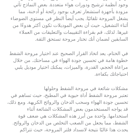
وجود أنظمة ترشيح ودورات هواء متعددة. بعض النماذج تأتي
مزودة بأجهزة استشعار تعرف بوجود رائحة أو أدخنة، مما
يشغل المروحة تلقائيًا. يجب أيضاً النظر في مستوى الضوضاء
أثناء التشغيل، حيث أن بعض الموديلات تكون أكثر هدوءًا من
غيرها. لذلك، قم بقراءة التقييمات والتعليقات من العملاء
السابقين لضمان أنك تختار مروحة تستحق الثقة.
في الختام، يعد اتخاذ القرار الصحيح عند اختيار مروحة الشفط
خطوة هامة في تحسين جودة الهواء في مساحتك. من خلال
مراعاة الحجم، القدرة، والميزات، يمكنك اختيار موديل يلبي
احتياجاتك بكفاءة.
مشكلات شائعة في مروحة الشفط وحلولها
تعتبر مروحة الشفط أداة حيوية في المطبخ، حيث تساهم في
تحسين جودة الهواء وسحب الدخان والروائح الكريهة. ومع ذلك،
قد يواجه المستخدمون بعض المشكلات الشائعة أثناء
استخدامها. واحدة من أبرز هذه المشكلات هي ضعف قوة
الشفط، مما يجعل من الصعب التخلص من الدخان والروائح.
يحدث هذا غالبًا نتيجة لانسداد فلتر المروحة، حيث تتراكم