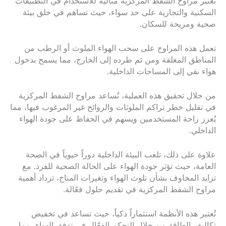
تعتبر مراوح الشفط المركزية مثالية للاستخدام في التطبيقات
السكنية والتجارية على حد سواء، حيث تساهم في خلق بيئة
صحية ومريحة للسكان.
تعمل هذه المراوح على سحب الهواء الملوث أو الرطب من
المناطق المغلقة ومن ثم طرده إلى الخارج، مما يسمح بدخول
هواء نقي إلى المساحات الداخلية.
من خلال تحقيق هذه العملية، تُساعد مراوح الشفط المركزية
في تقليل خطر تراكم الملوثات والروائح غير المرغوب فيها، مما
يُعزز راحة المستخدمين ويسهم في الحفاظ على جودة الهواء
الداخلي.
علاوة على ذلك، تلعب البيئة الداخلية دوراً حيوياً في الصحة
العامة، حيث تؤثر جودة الهواء على الحالة الصحية للفرد. مع
تزايد المخاوف بشأن تلوث الهواء وتغيرات المناخ، تزداد أهمية
مراوح الشفط المركزية في تقديم حلول فعّالة.
تُعتبر هذه الأنظمة استثماراً ذكياً، حيث تساعد في تخفيض
تكاليف الطاقة من خلال التحكم الفعّال في تدفق الهواء، مما