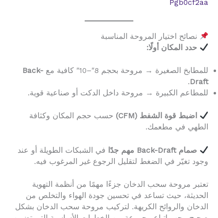
Pgb0cf2aa
نصائح اختيار المروحة المناسبة
حدد المكان أولًا:
للمطابخ الصغيرة → مروحة بحجم 8″–10″ كافية مع
Back-
.
Draft
للمطاعم الكبيرة → مروحة داخل الدكت أو صناعية قوية.
اضبط قوة الشفط (CFM)
حسب حجم المكان وكثافة
الطهي في مطعمك.
صمام Back-Draft مهم جدًا
في الشبكات الطويلة أو عند
وجود تغيّر في الضغط لتقليل الرجوع غير المرغوب فيه.
تعتبر مروحة سحب الدخان جزءًا مهمًا من أنظمة التهوية
الحديثة، حيث تساعد في تحسين جودة الهواء والتخلص من
الدخان والروائح الكريهة. لتركيب مروحة سحب الدخان بشكل