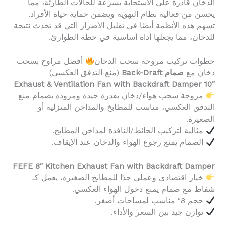
الدخان قادرة على الاستجابة بسرعة للحالات الطارئة، مما
يحسن من فعالية نظام التهوية ويضمن حماية حياة الأفراد.
تسهم هذه الأنظمة أيضًا في تقليل الأضرار التي قد تحدث نتيجة
للدخان، مما يجعلها أداة أساسية في خطة الطوارئ.
خطوات تركيب مروحة سحب الدخان
أفضل مراوح بسحب
دخان مع
صمام Back-Draft
(منع التدفق العكسي)
10″ Exhaust & Ventilation Fan with Backdraft Damper
مروحة سحب هواء/دخان بقدرة جيدة ومزودة بصمام منع
التدفق العكسي، مناسب للمطابخ والمداخن المنزلية أو
الصغيرة.
مثالية لتركيب الحائط/النافذة لمداخن المطابخ.
الصمام يمنع رجوع الهواء والدخان عند الإيقاف.
FEFE 8″ Kitchen Exhaust Fan with Backdraft Damper
خيار اقتصادي وعملي جدًا للمطابخ الصغيرة، يعمل كـ
شفاط مع صمام يمنع دخول الهواء العكسي.
حجم 8″ مناسب لمساحات أصغر.
توازن جيد بين السعر والأداء.