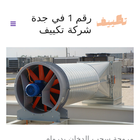
خطي
لى
رقم 1 في جدة
لمحتوى
شركة تكييف
مروحة سحب الدخان بدروام