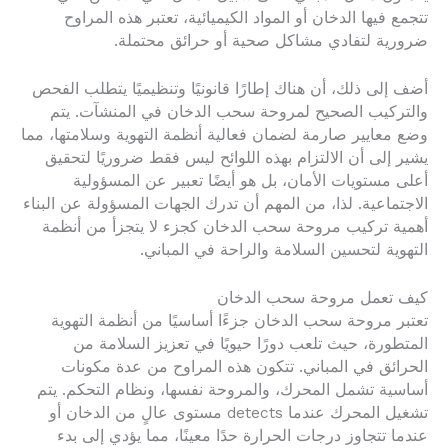
تتجمع فيها الدخان أو المواد الكيميائية، تعتبر هذه المراوح
ضرورية لتفادي مشاكل صحية أو حرائق محتملة.
أضف إلى ذلك، أن هناك إطارًا قانونيًا وتنظيميًا يتطلب الفحص
والتركيب الصحيح لمروحة سحب الدخان في المنشآت. يتم
وضع معايير صارمة لضمان فعالية أنظمة التهوية وسلامتها، مما
يشير إلى أن الالتزام بهذه اللوائح ليس فقط ضروريًا لتحقيق
أعلى مستويات الأمان، بل هو أيضًا تعبير عن المسؤولية
الاجتماعية. لذا، من المهم أن تدرك الجهات المسؤولة عن البناء
أهمية تركيب مروحة سحب الدخان كجزء لا يتجزأ من أنظمة
التهوية لتحسين السلامة والراحة في المباني.
كيف تعمل مروحة سحب الدخان
تعتبر مروحة سحب الدخان جزءًا أساسيًا من أنظمة التهوية
المتطورة، حيث تلعب دورًا حيويًا في تعزيز السلامة من
الحرائق في المباني. تتكون هذه المراوح من عدة مكونات
أساسية تشمل المحرك، والمروحة نفسها، ونظام التحكم. يتم
تشغيل المحرك عندما detects مستوى عالٍ من الدخان أو
عندما تتجاوز درجات الحرارة حدًا معينًا، مما يؤدي إلى بدء