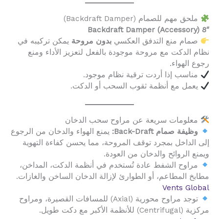
ملحق مهم للصمام (Backdraft Damper)
8″ Backdraft Damper (Accessory)
صمام منع التدفق العكسي
بدون مروحة
يمكن تركيبه في
نظام الدكت مع مروحة موجودة بالفعل لتعزيز الأداء ومنع
رجوع الهواء.
مناسب إذا أردت ترقية نظام موجود.
يعمل مع أنظمة ثقوب السحب أو الدكت.
معلومات سريعة عن مراوح سحب الدخان
وظيفة صمام Back-Draft:
يمنع الهواء والدخان من الرجوع
إلى الداخل بمجرد توقف المروحة، مما يحسن كفاءة التهوية
ويمنع الروائح والدخان من العودة.
مراوح الشفط عادة تُستخدم في أنظمة الدكت، المداخن،
مطابخ المطاعم، أو الطوارئ لإزالة الدخان الساخن والغازات.
Vents Global
توجد مراوح محورية (Axial) للمسافات القصيرة، ومراوح
مركزية (Centrifugal) للأنظمة الأكبر مع دكت طويل.