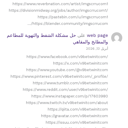
https://www.reverbnation.com/artist/imgscrrucom1
https://divisionmidway.org/jobs/author/imgscrrucom1/
https://pastebin.com/u/imgscrrucom1
https://blender.community/imgscrrucom/…
web page
على
حل مشكلة الشفط والتهوية للمطاعم
والمطابخ والمقاهي
أبريل 13, 2026
https://www.facebook.com/v9betwinitcom/
https://x.com/v9betwinitcom
https://www.youtube.com/@v9betwinitcom
https://www.pinterest.com/v9betwinitcom/_profile/
https://www.tumblr.com/v9betwinitcom
https://www.reddit.com/user/v9betwinitcom/
https://www.instapaper.com/p/17603980
https://www.twitch.tv/v9betwinitcom/about
https://qiita.com/v9betwinitcom
https://gravatar.com/v9betwinitcom
https://issuu.com/v9betwinitcom