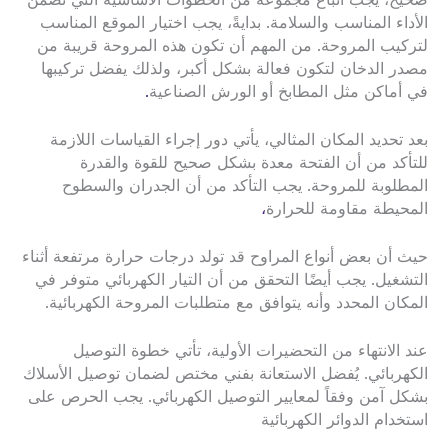
صحيح، يجب اتباع مجموعة من الخطوات الأساسية التي تضمن
الأداء المناسب والسلامة. بدايةً، يجب اختيار الموقع المناسب
لتركيب المروحة. من المهم أن تكون هذه المروحة قريبة من
مصدر الدخان لتكون فعالة بشكل أكبر، ولذلك يفضل تركيبها
في أماكن مثل المطابخ أو الورش الصناعية
.
بعد تحديد المكان المثالي، يأتي دور إجراء القياسات اللازمة
للتأكد من أن الفتحة معدة بشكل صحيح للقوة والقدرة
المطلوبة للمروحة. يجب التأكد من أن الجدران والسطوح
المحيطة مقاومة للحرارة
،
حيث أن بعض أنواع المراوح قد تولد درجات حرارة مرتفعة أثناء
التشغيل. يجب أيضًا التحقق من أن التيار الكهربائي متوفر في
المكان المحدد وأنه يتوافق مع متطلبات المروحة الكهربائية.
عند الانتهاء من التحضيرات الأولية، تأتي خطوة التوصيل
الكهربائي. يُفضل الاستعانة بفني مختص لضمان توصيل الأسلاك
بشكل آمن وفقاً لمعايير التوصيل الكهربائي. يجب الحرص على
استخدام الدوائر الكهربائية