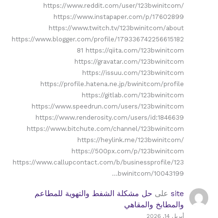
https://www.reddit.com/user/123bwinitcom/
https://www.instapaper.com/p/17602899
https://www.twitch.tv/123bwinitcom/about
https://www.blogger.com/profile/179336742256615182
81 https://qiita.com/123bwinitcom
https://gravatar.com/123bwinitcom
https://issuu.com/123bwinitcom
https://profile.hatena.ne.jp/bwinitcom/profile
https://gitlab.com/123bwinitcom
https://www.speedrun.com/users/123bwinitcom
https://www.renderosity.com/users/id:1846639
https://www.bitchute.com/channel/123bwinitcom
https://heylink.me/123bwinitcom/
https://500px.com/p/123bwinitcom
https://www.callupcontact.com/b/businessprofile/123
bwinitcom/10043199…
site
على
حل مشكلة الشفط والتهوية للمطاعم
والمطابخ والمقاهي
أبريل 14, 2026