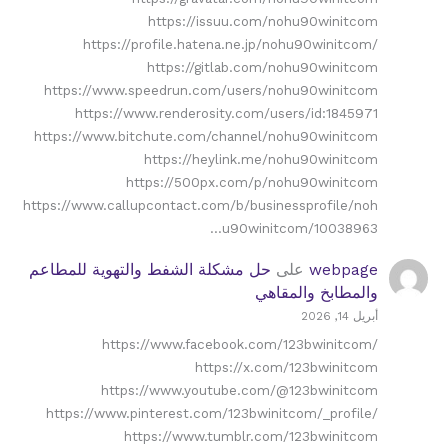
https://issuu.com/nohu90winitcom
https://profile.hatena.ne.jp/nohu90winitcom/
https://gitlab.com/nohu90winitcom
https://www.speedrun.com/users/nohu90winitcom
https://www.renderosity.com/users/id:1845971
https://www.bitchute.com/channel/nohu90winitcom
https://heylink.me/nohu90winitcom
https://500px.com/p/nohu90winitcom
https://www.callupcontact.com/b/businessprofile/noh
u90winitcom/10038963…
webpage
على
حل مشكلة الشفط والتهوية للمطاعم
والمطابخ والمقاهي
أبريل 14, 2026
https://www.facebook.com/123bwinitcom/
https://x.com/123bwinitcom
https://www.youtube.com/@123bwinitcom
https://www.pinterest.com/123bwinitcom/_profile/
https://www.tumblr.com/123bwinitcom