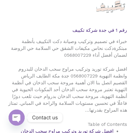
رقم 1 في جدة شركة تكييف
خبراء في تصميم وتركيب وصيانة دكت التكييف بأنظمة
مبتكرةدكت نحاس مكيفات الشقق حي السلامة حي الروضة
لضمان أفضل أداء 0568007229
افضل شركة توريد وتركيب مراوح سحب الدخان للبدروم
وانظمة التهوية 0568007229 جدة مكة الطايف الرياض
القصيم اتصل بنا الان أهمية مروحة سحب الدخان في أنظمة
التهوية تعتبر مروحة سحب الدخان أحد المكونات الحيوية في
أنظمة التهوية، مروحة سحب الدخان بدروام حيث تلعب دورًا
فاعلًا في تحسين مستويات السلامة والراحة في المباني. تمتاز
هذه المراوح بقدرتها…
Contact us
Table of Contents
Open
افضل شركة توريد وتركيب مراوح سحب الدخان
chaty