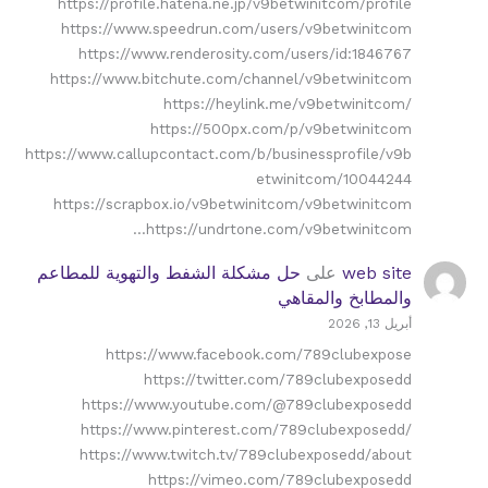
https://profile.hatena.ne.jp/v9betwinitcom/profile
https://www.speedrun.com/users/v9betwinitcom
https://www.renderosity.com/users/id:1846767
https://www.bitchute.com/channel/v9betwinitcom
https://heylink.me/v9betwinitcom/
https://500px.com/p/v9betwinitcom
https://www.callupcontact.com/b/businessprofile/v9b
etwinitcom/10044244
https://scrapbox.io/v9betwinitcom/v9betwinitcom
https://undrtone.com/v9betwinitcom…
web site
على
حل مشكلة الشفط والتهوية للمطاعم
والمطابخ والمقاهي
أبريل 13, 2026
https://www.facebook.com/789clubexpose
https://twitter.com/789clubexposedd
https://www.youtube.com/@789clubexposedd
https://www.pinterest.com/789clubexposedd/
https://www.twitch.tv/789clubexposedd/about
https://vimeo.com/789clubexposedd