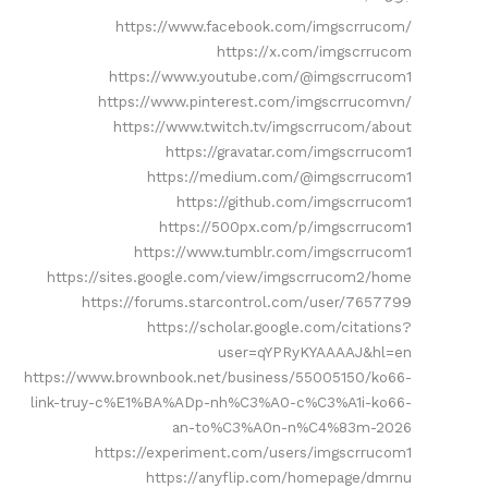
https://www.facebook.com/imgscrrucom/
https://x.com/imgscrrucom
https://www.youtube.com/@imgscrrucom1
https://www.pinterest.com/imgscrrucomvn/
https://www.twitch.tv/imgscrrucom/about
https://gravatar.com/imgscrrucom1
https://medium.com/@imgscrrucom1
https://github.com/imgscrrucom1
https://500px.com/p/imgscrrucom1
https://www.tumblr.com/imgscrrucom1
https://sites.google.com/view/imgscrrucom2/home
https://forums.starcontrol.com/user/7657799
https://scholar.google.com/citations?
user=qYPRyKYAAAAJ&hl=en
https://www.brownbook.net/business/55005150/ko66-
link-truy-c%E1%BA%ADp-nh%C3%A0-c%C3%A1i-ko66-
an-to%C3%A0n-n%C4%83m-2026
https://experiment.com/users/imgscrrucom1
https://anyflip.com/homepage/dmrnu