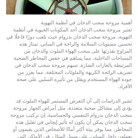
أهمية مروحة سحب الدخان في أنظمة التهوية
تعتبر مروحة سحب الدخان أحد المكونات الحيوية في أنظمة
التهوية، مروحة سحب الدخان بدروام حيث تلعب دورًا فاعلًا في
تحسين مستويات السلامة والراحة في المباني. تمتاز هذه
المراوح بقدرتها على سحب الهواء الملوث والدخان من
المساحات الداخلية، مما يساهم في خفض المخاطر الصحية
المرتبطة بالغازات الضارة. تسهم مروحة سحب الدخان في
تصريف الرائحة الكريهة والملوثات المختلفة، مما يعزز من
جودة الهواء المستخدم ويقلل من تأثيره السلبي على صحة
الأفراد.
تشير الدراسات إلى أن التعرض المستمر للهواء الملوث قد
يؤدي إلى مشاكل صحية متعددة، مثل أمراض الجهاز مروحة
سحب الدخان بدروام التنفسي والحساسية. إن تركيب مروحة
سحب الدخان يمكن أن يكون له تأثير إيجابي في تقليل هذه
المخاطر، مما يوفر بيئة أكثر أمانًا للأشخاص الذين يقيمون أو
يعملون داخل المباني. على سبيل المثال، في الأماكن التي