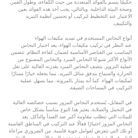
حكيمًا يتسم بالفوائد المتعددة من حيث الكفاءة، وطول العمر،
وصحة البيئة الداخلية. وبالتالي، يجب أخذ هذه الفوائد بعين
الاعتبار عند التخطيط لتركيب أو تحسين أنظمة التبريد
والتكييف.
أنواع النحاس المستخدم في تمديد مكيفات الهواء
عند النظر في تركيب مكيفات الهواء، يعد اختيار النحاس
المناسب من العناصر الأساسية لضمان كفاءة النظام. تتضمن
الأنواع الأكثر شيوعًا النحاس المبرد والنحاس المصنوع من
عملية التزوير. يتصف النحاس المبرد بقدرته العالية على نقل
الحرارة والسماح بتدفق سائل التبريد، مما يجعله خيارًا ممتازًا
لمكيفات الهواء. كما أنه يمتاز بالمرونة، مما يسهل عملية
التركيب في المساحات الضيقة.
في المقابل، يُستخدم النحاس المزور بسبب خصائصه العالية
في التحمل والصلابة. يعتبر هذا النوع مناسباً بشكل خاص
للبيئات التي تتطلب مقاومة أكبر ضد الصدأ والتآكل. يعد
النحاس المزور اختيارًا فعالًا عند التركيب في المناطق القاسية
أو تلك التي تتعرض لعوامل جوية قاسية. من الضروري مراعاة