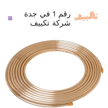
خطي
لى
رقم 1 في جدة
لمحتوى
شركة تكييف