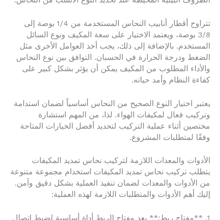
الظروف البيئية المحيطة عند تحديد النوع الأنسب من النحاس.
تتراوح أقطار أنابيب النحاس المستخدمة من 1/4 بوصة إلى
3/8 بوصة، ويعتمد الاختيار على سعة المكيف ونوع السائل
المستخدم. بالإضافة إلى ذلك، يجب أخذ العوامل الأخرى مثل
الضغط ودرجة الحرارة في الحسبان. التوافق بين نوع النحاس
والأداء المطلوب من المكيف يمكن أن يؤثر بشكل كبير على
كفاءة النظام وأمد حياته.
يعتبر اختيار النوع الصحيح من النحاس أساسياً لضمان استدامة
وتركيب فعال لمكيفات الهواء. لذا، من المهم استشارة
مختصين أثناء عملية التركيب لتحديد أفضل الخيارات المتاحة
وفقًا لمتطلبات المشروع.
الأدوات والمعدات اللازمة لتركيب نحاس تمديد المكيفات
يتطلب تركيب نحاس تمديد المكيفات استخدام مجموعة متنوعة
من الأدوات والمعدات لضمان تنفيذ العملية بشكل دقيق وآمن.
إليك أهم الأدوات والمتطلبات اللازمة لهذه العملية:
1. **مفتاح ربط:** يعد مفتاح الربط أداة أساسية لضبط اتصال