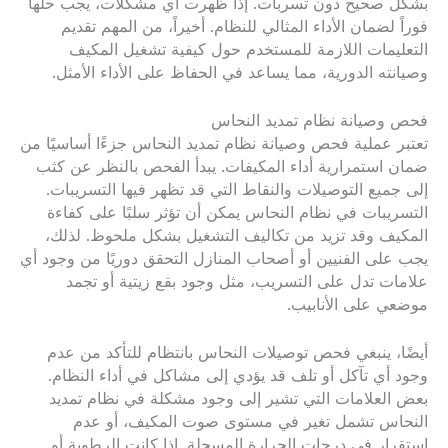
بشكل صحيح دون تسربات. إذا ظهرت أي مشكلات، يجب حلها
فوراً لضمان الأداء المثالي للنظام. أخيراً، من المهم تقديم
التعليمات اللازمة للمستخدم حول كيفية تشغيل المكيف
وصيانته الدورية، مما يساعد في الحفاظ على الأداء الأمثل.
فحص وصيانة نظام تمديد النحاس
تعتبر عملية فحص وصيانة نظام تمديد النحاس جزءًا أساسيًا من
ضمان استمرارية أداء المكيفات. يبدأ الفحص بالنظر عن كثب
إلى جميع التوصيلات والنقاط التي قد تظهر فيها التسريبات.
التسريبات في نظام النحاس يمكن أن تؤثر سلبًا على كفاءة
المكيف وقد تزيد من تكاليف التشغيل بشكل ملحوظ. لذلك،
يجب على الفنيين أو أصحاب المنازل التحقق دوريًا من وجود أي
علامات تدل على التسريب، مثل وجود بقع زيتية أو تجمد
موضعي على الأنابيب.
أيضًا، ينبغي فحص توصيلات النحاس بانتظام للتأكد من عدم
وجود أي تآكل أو تلف قد يؤدي إلى مشاكل في أداء النظام.
بعض العلامات التي تشير إلى وجود مشكلة في نظام تمديد
النحاس تشمل تغير في مستوى صوت المكيف، أو عدم
استقرار في درجات الحرارة المسجلة. إذا كانت الرطوبة أو