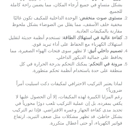
بشكل متساوٍ في جميع أرجاء المكان، مما يضمن راحة كاملة
للجميع.
مستوى صوت منخفض
: الوحدة الداخلية للمكيف تكون غالبًا
مخفية خلف الأسقف، مما يقلل من الضوضاء بشكل ملحوظ
مقارنة بالمكيفات العادية.
كفاءة عالية في استهلاك الطاقة
: تستخدم أنظمة حديثة لتقليل
استهلاك الكهرباء مع الحفاظ على أداء تبريد قوي.
تصميم داخلي أنيق
: لا تظهر سوى فتحات الهواء الصغيرة، مما
يحافظ على جمالية الديكور الداخلي.
مرونة في التحكم
: يمكنك التحكم بدرجة الحرارة في كل
منطقة على حدة باستخدام أنظمة تحكم متطورة.
لماذا يعتبر التركيب الاحترافي لمكيفات دكت اسبليت أمراً
ضرورياً؟
رغم المزايا الكبيرة لهذه المكيفات، إلا أن الحصول عليها لا
يكفي بمفرده. بل إن عملية التركيب تلعب دورًا محورياً في
تحديد مدى كفاءة الجهاز وعمره الافتراضي. فإذا تم التركيب
بشكل خاطئ، قد تظهر مشكلات مثل ضعف التبريد، ارتفاع
فواتير الكهرباء، أو حتى أعطال متكررة.