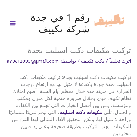
خطي
لى
رقم 1 في جدة
لمحتوى
شركة تكييف
تركيب مكيفات دكت اسبليت بجدة
اترك تعليقاً
/
دكت تكييف
/ بواسطة
a73812833@gmail.com
تركيب مكيفات دكت اسبليت بجدة: تركيب مكيفات دكت
اسبليت بجدة جودة وكفاءة لا مثيل لها مع ارتفاع درجات
الحرارة في مدينة جدة خلال معظم أيام السنة، أصبح امتلاك
نظام تكييف قوي وفعّال ضرورة حتمية لكل منزل ومكتب
ومؤسسة. ومن بين أفضل الخيارات التي تجمع بين الكفاءة
والجمال، تأتي
مكيفات دكت اسبليت
، التي توفر تبريدًا متساويًا
وراحة لا مثيل لها. ولكن، لتحقيق الأداء المثالي لهذا النوع من
المكيفات، يجب التركيب بطريقة صحيحة وعلى يد فنيين
محترفين.