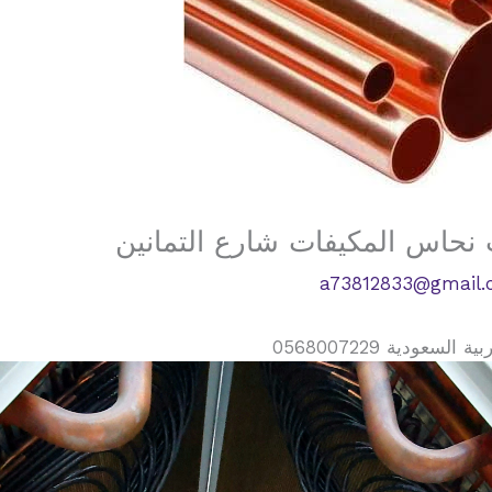
نحاس المكيفات شارع التمانين
a73812833@gmail
دية 0568007229