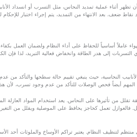
ن تظهر أثناء عملية تمديد النحاس، مثل التسرب أو انسداد الأنا
ط ضعف. بعد الانتهاء من التمديد، يتم إجراء اختبار للإحكام 
لهواء عاملاً أساسياً للحفاظ على أداء النظام ولضمان العمل بكف
 التسربات إلى هدر الطاقة وانخفاض فعالية التبريد، لذا فإن
نابيب النحاسية، حيث ينبغي تقييم حالة سطحها والتأكد من عدم 
 من المهم أيضاً فحص الوصلات للتأكد من عدم وجود تسرب، لأن ه
ة تقلل من تأثيرها على النحاس. يعد استخدام المواد العازلة المن
آكل. فالعوازل تعمل كحاجز يحافظ على الموصلية ويقلل من التغ
 منتظم لتنظيف النظام. يعتبر تراكم الأوساخ والملوثات أحد الأ